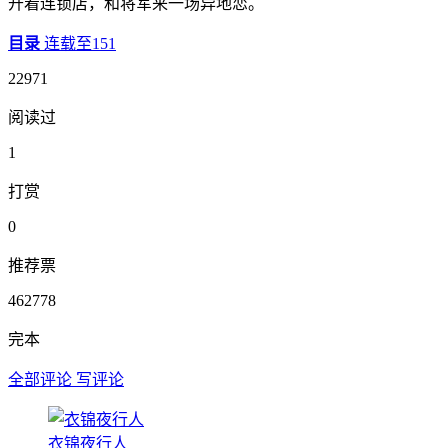
开着连锁店，和将军来一场异地恋。
目录
连载至151
22971
阅读过
1
打赏
0
推荐票
462778
完本
全部评论
写评论
衣锦夜行人