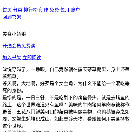
首页
分类
排行榜
创作
免费
包月
账户
回到书架
美食小娇娘
开通会员免费读
加入书架
立即阅读
沈悦穿越了，一睁眼，自己竟然躺在露天茅草棚里，身上还盖
着稻草。
苍天啊，大地啊，好歹是个女主角，为什么不能给一个混吃等
死的身份。
最惨的是，一日三餐，不是吃剩下的烤鱼骨头，就是去烤鱼的
路上，这个世界难道只有鱼吗？美味的牛肉猪肉羊肉竟被称作
野兽，五花八门鲜美可口的菇类被叫做毒物，鸡鸭鹅被弃之如
履，螃蟹生蚝堆积成山，如此暴殄天物，看她如何用美食拯救
这个世界。