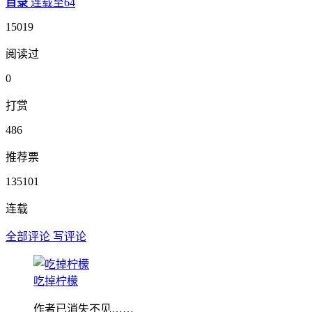
目录
连载至64
15019
阅读过
0
打赏
486
推荐票
135101
连载
全部评论
写评论
吃掉柠檬
作者已消失不见……