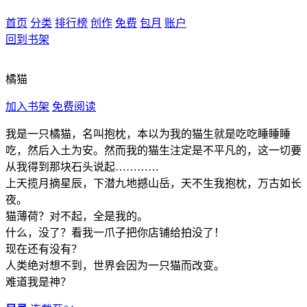
首页
分类
排行榜
创作
免费
包月
账户
回到书架
橘猫
加入书架
免费阅读
我是一只橘猫，名叫抱枕，本以为我的猫生就是吃吃睡睡睡
吃，然后入土为安。然而我的猫生注定是不平凡的，这一切要
从我得到那块石头说起…………
上天揽月摘星辰，下潜九地撼山岳，天不生我抱枕，万古如长
夜。
猫薄荷？对不起，全是我的。
什么，没了？看我一爪子把你店铺给拍没了！
现在还有没有？
人类绝对想不到，世界会因为一只猫而改变。
难道我是神？