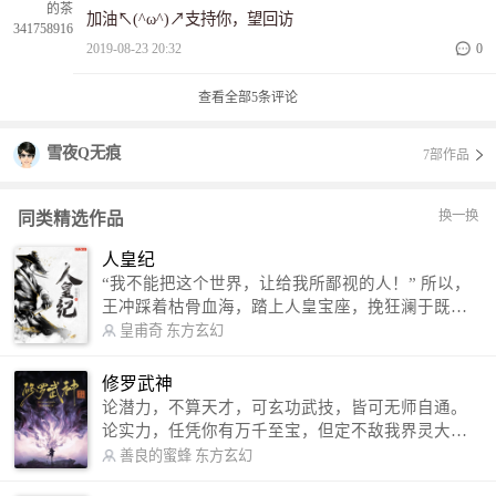
加油↖(^ω^)↗支持你，望回访
2019-08-23 20:32
0
查看全部
5
条评论
雪夜Q无痕
7部作品
换一换
同类精选作品
人皇纪
“我不能把这个世界，让给我所鄙视的人！” 所以，
王冲踩着枯骨血海，踏上人皇宝座，挽狂澜于既
倒，扶大厦之将倾，成就了一段无上的传说！ 微信
皇甫奇
东方玄幻
公众号：皇甫奇 （微信号：huangfuqi1985） 新浪
微博：皇甫奇（地址：http://weibo.com/u/25284575
修罗武神
87） QQ交流群：320238210【普通群】 574501330
论潜力，不算天才，可玄功武技，皆可无师自通。
【VIP订阅群】 欢迎大家关注。
论实力，任凭你有万千至宝，但定不敌我界灵大
军。 我是谁？天下众生视我为修罗，却不知，我以
善良的蜜蜂
东方玄幻
修罗成武神。 （想看修罗武神番外，请关注蜜蜂微