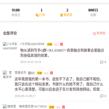
9188
1
2
80055
阅读过
打赏
推荐票
连载
全部评论
写评论
17k书友e8aH30H0F
物从请到写手Q群=561,618457=背景融合到故事去里能达
到身临其境的效果，
2019-10-03 16:10
0
雪裔无华
这毕竟是我的第一本书，说些不下去了，我自己都不相信，
我只会在这个网站发表，书架什么的就不用了，我自己什么
水平心里清楚，可能以后会迫于生计发到其他网站，但是这
一片我是不会发的，毕竟还是要找回忆的么？我不写了，这
2019-09-15 09:27
0
么说我自己都不相信，可能以后还会断断续续发一点，但是
毕竟长久不下去了。
咖啡里的茶341758916