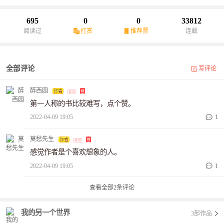
述异世界的人来到现实世界该如何对面，而到了异世界的人又是如
何生存的。
695
0
0
33812
阅读过
打赏
推荐票
连载
全部评论
写评论
醉西园
第一人称的书比较难写，点个赞。
2022-04-09 19:05
1
莫愁先生
感觉作者是个喜欢想象的人。
2022-04-09 19:05
1
查看全部
2
条评论
我的另一个世界
3部作品