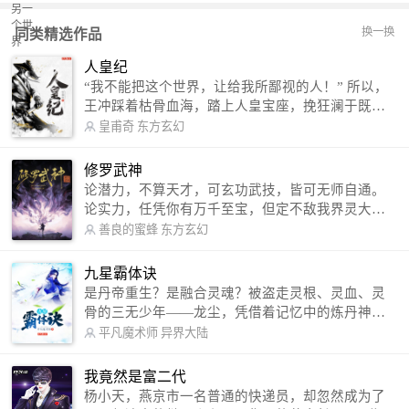
换一换
同类精选作品
人皇纪
“我不能把这个世界，让给我所鄙视的人！” 所以，
王冲踩着枯骨血海，踏上人皇宝座，挽狂澜于既
倒，扶大厦之将倾，成就了一段无上的传说！ 微信
皇甫奇
东方玄幻
公众号：皇甫奇 （微信号：huangfuqi1985） 新浪
微博：皇甫奇（地址：http://weibo.com/u/25284575
修罗武神
87） QQ交流群：320238210【普通群】 574501330
论潜力，不算天才，可玄功武技，皆可无师自通。
【VIP订阅群】 欢迎大家关注。
论实力，任凭你有万千至宝，但定不敌我界灵大
军。 我是谁？天下众生视我为修罗，却不知，我以
善良的蜜蜂
东方玄幻
修罗成武神。 （想看修罗武神番外，请关注蜜蜂微
信公众号：善良的蜜蜂后援会）
九星霸体诀
是丹帝重生？是融合灵魂？被盗走灵根、灵血、灵
骨的三无少年——龙尘，凭借着记忆中的炼丹神
术，修行神秘功法九星霸体诀，拨开重重迷雾，解
平凡魔术师
异界大陆
开惊天之局。 手掌天地乾坤，脚踏日月星辰，
勾搭各色美女，镇压恶鬼邪神。 江湖传闻：龙
我竟然是富二代
尘一到，地吼天啸。龙尘一出，鬼泣神哭。 本
杨小天，燕京市一名普通的快递员，却忽然成为了
故事纯属虚构，如有雷同，那就是真事儿，想要对