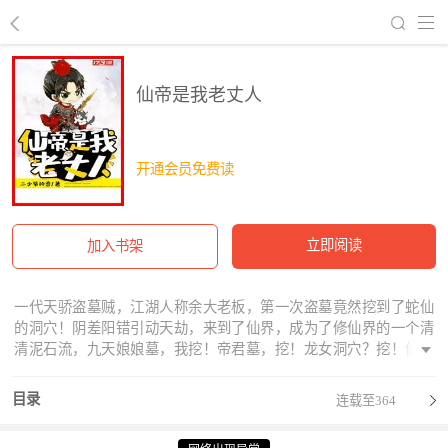
回到书架
仙帝是我老丈人
开通会员免费读
立即阅读
加入书架
一代天骄盗墓贼，江湖人称余大老板，第一次盗墓竟然挖到了蛇仙
的洞穴！阴差阳错引动天劫，来到了仙界，成为了修仙界的一个清
清泥石流，九天娘娘墓，我挖！帝君墓，挖！龙女洞穴？挖！仙帝
老丈人墓，挖！挖！挖！挖不得呀……
目录
连载至364