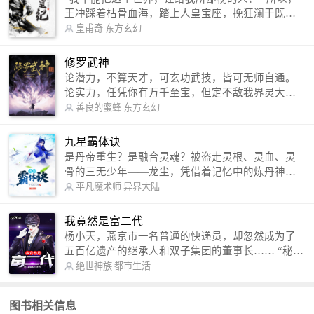
王冲踩着枯骨血海，踏上人皇宝座，挽狂澜于既
倒，扶大厦之将倾，成就了一段无上的传说！ 微信
皇甫奇
东方玄幻
公众号：皇甫奇 （微信号：huangfuqi1985） 新浪
微博：皇甫奇（地址：http://weibo.com/u/25284575
修罗武神
87） QQ交流群：320238210【普通群】 574501330
论潜力，不算天才，可玄功武技，皆可无师自通。
【VIP订阅群】 欢迎大家关注。
论实力，任凭你有万千至宝，但定不敌我界灵大
军。 我是谁？天下众生视我为修罗，却不知，我以
善良的蜜蜂
东方玄幻
修罗成武神。 （想看修罗武神番外，请关注蜜蜂微
信公众号：善良的蜜蜂后援会）
九星霸体诀
是丹帝重生？是融合灵魂？被盗走灵根、灵血、灵
骨的三无少年——龙尘，凭借着记忆中的炼丹神
术，修行神秘功法九星霸体诀，拨开重重迷雾，解
平凡魔术师
异界大陆
开惊天之局。 手掌天地乾坤，脚踏日月星辰，
勾搭各色美女，镇压恶鬼邪神。 江湖传闻：龙
我竟然是富二代
尘一到，地吼天啸。龙尘一出，鬼泣神哭。 本
杨小天，燕京市一名普通的快递员，却忽然成为了
故事纯属虚构，如有雷同，那就是真事儿，想要对
五百亿遗产的继承人和双子集团的董事长…… “秘
号入座，抓紧时间进群：487963015 微信公众号：
书，给我定制一套百亿富翁的吃喝住行标准！” “好
绝世神族
都市生活
平凡魔术师,或者搜索：pingfanmoshushi1982,公众
的，杨总。” “你晚上在我的床上安排五个嫩模是怎
号上有问必答，福利多多！
么回事？” “回杨总，这就是百亿富翁的标准。” “车
图书相关信息
呢？” “回杨总，开车太堵，已经给你安排了直升