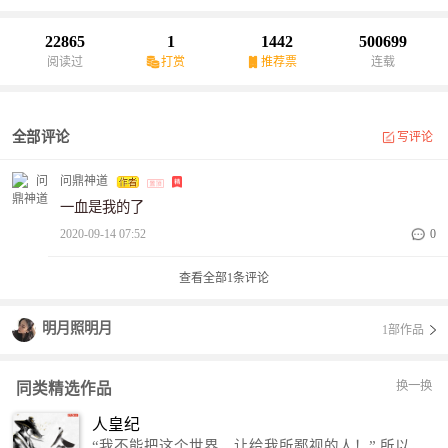
换1次抽奖次数，从大唐王朝第一剑仙李太白身上舔到一张山河社稷
图；”
22865
1
1442
500699
阅读过
打赏
推荐票
连载
全部评论
写评论
问鼎神道
一血是我的了
2020-09-14 07:52
0
查看全部
1
条评论
明月照明月
1部作品
换一换
同类精选作品
人皇纪
“我不能把这个世界，让给我所鄙视的人！” 所以，