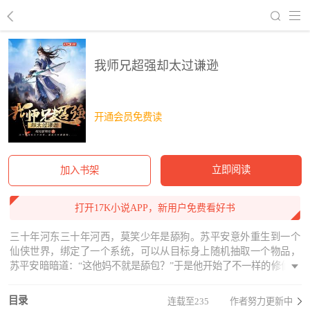
回到书架
我师兄超强却太过谦逊
开通会员免费读
立即阅读
加入书架
打开17K小说APP，新用户免费看好书
三十年河东三十年河西，莫笑少年是舔狗。苏平安意外重生到一个
仙侠世界，绑定了一个系统，可以从目标身上随机抽取一个物品，
苏平安暗暗道：“这他妈不就是舔包？”于是他开始了不一样的修仙之
旅。“叮！宿主消耗10点装逼值兑换1次抽奖次数，从藏剑门弟子身上
舔到一颗筑基丹；”“叮！宿主消耗8点装逼值兑换1次抽奖次数，从大
目录
连载至235
作者努力更新中
晋王朝三公主身上舔到一枚通灵宝玉；”“叮！宿主消耗6点装逼值兑