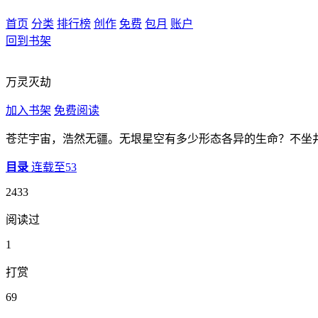
首页
分类
排行榜
创作
免费
包月
账户
回到书架
万灵灭劫
加入书架
免费阅读
苍茫宇宙，浩然无疆。无垠星空有多少形态各异的生命？不坐
目录
连载至53
2433
阅读过
1
打赏
69