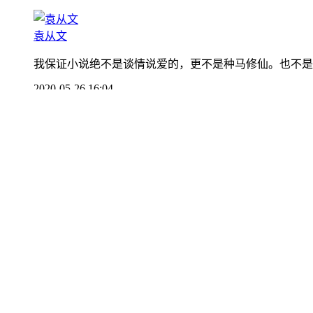
袁从文
我保证小说绝不是谈情说爱的，更不是种马修仙。也不是
2020-05-26 16:04
0
查看全部
5
条评论
袁从文
1部作品
同类精选作品
换一换