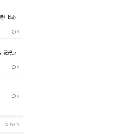
场！比心
0
，记得点
0
0
1部作品