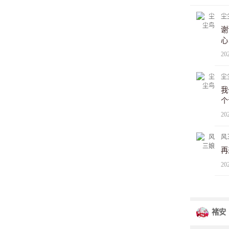
尘
谢
心
20
尘
我
个
20
风
再
20
褚安