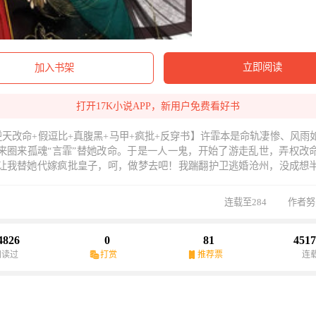
立即阅读
加入书架
打开17K小说APP，新用户免费看好书
逆天改命+假逗比+真腹黑+马甲+疯批+反穿书】许霏本是命轨凄惨、风雨
来圈来孤魂“言霏”替她改命。于是一人一鬼，开始了游走乱世，弄权改
让我替她代嫁疯批皇子，呵，做梦去吧！我踹翻护卫逃婚沧州，没成想
主......登基前夜，我拒绝他的求婚后，男主咬着后槽牙问我：不嫁他想嫁
遗诏：你爹......我是史上第一位女丞相，现在正被狗皇帝搂怀里，我奋力
连载至284
作者努
腰......即使这姬公子惊才绝艳、权势滔天，我言.大反派.奸臣.霏也要向他退婚
双强疯批，相爱相杀）
4826
0
81
4517
阅读过
打赏
推荐票
连