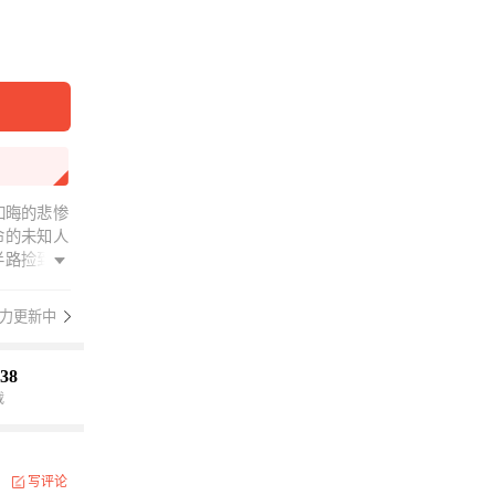
如晦的悲惨
命的未知人
半路捡到了
谁？我默默
挣扎，他死
力更新中
......
38
载
写评论