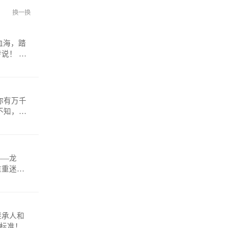
换一换
！ 微
——龙
重重迷
anmosh
继承人和