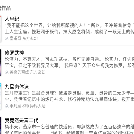
选作品
人皇纪
“我不能把这个世界，让给我所鄙视的人！” 所以，王冲踩着枯骨血海，踏
上人皇宝座，挽狂澜于既倒，扶大厦之将倾，成就了一段无上的传说
信公众号：皇甫奇 （微信号：huangfuqi1985） 新浪微博：皇甫奇（地址：
皇甫奇
东方玄幻
http://weibo.com/u/2528457587） QQ交流群：320238210【普通群】 57450
1330 【VIP订阅群】 欢迎大家关注。
修罗武神
论潜力，不算天才，可玄功武技，皆可无师自通。 论实力，任凭你有万千
至宝，但定不敌我界灵大军。 我是谁？天下众生视我为修罗，却不知，我
以修罗成武神。 （想看修罗武神番外，请关注蜜蜂微信公众号：善良的蜜
善良的蜜蜂
东方玄幻
蜂后援会）
九星霸体诀
是丹帝重生？是融合灵魂？被盗走灵根、灵血、灵骨的三无少年
尘，凭借着记忆中的炼丹神术，修行神秘功法九星霸体诀，拨开
雾，解开惊天之局。 手掌天地乾坤，脚踏日月星辰，勾搭各色美女，
平凡魔术师
异界大陆
镇压恶鬼邪神。 江湖传闻：龙尘一到，地吼天啸。龙尘一出，鬼泣神
哭。 本故事纯属虚构，如有雷同，那就是真事儿，想要对号入座，抓
我竟然是富二代
紧时间进群：487963015 微信公众号：平凡魔术师,或者搜索：pingf
杨小天，燕京市一名普通的快递员，却忽然成为了五百亿遗产的
ushi1982,公众号上有问必答，福利多多！
双子集团的董事长…… “秘书，给我定制一套百亿富翁的吃喝住行标准！”