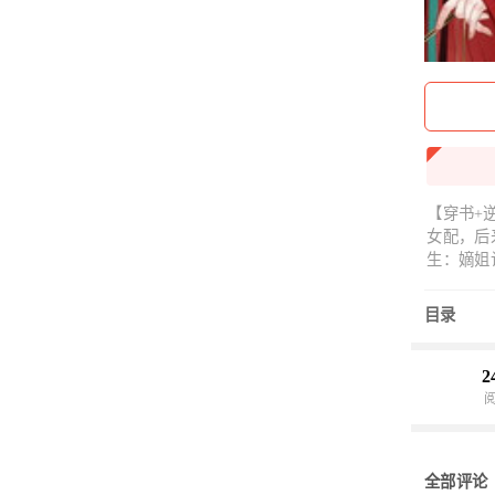
【穿书+
女配，后
生：嫡姐
受伤的男
拿出先帝
目录
死控住我的
（男女主
2
全部评论