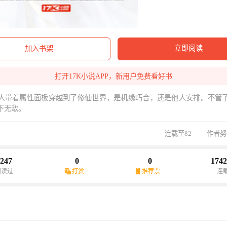
立即阅读
加入书架
打开17K小说APP，新用户免费看好书
人带着属性面板穿越到了修仙世界，是机缘巧合，还是他人安排。不管
下无敌。
连载至82
作者努
247
0
0
1742
阅读过
打赏
推荐票
连