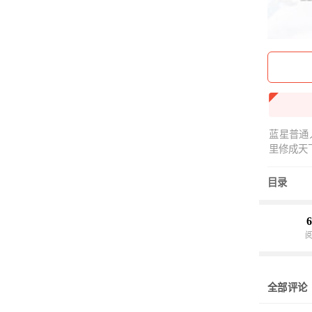
蓝星普通
里修成天
目录
6
全部评论