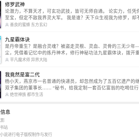
1330 【VIP订阅群】 欢迎大家关注。
修罗武神
论潜力，不算天才，可玄功武技，皆可无师自通。 论实力，任凭你有万千
至宝，但定不敌我界灵大军。 我是谁？天下众生视我为修罗，却不知，我
以修罗成武神。 （想看修罗武神番外，请关注蜜蜂微信公众号：善良的蜜
善良的蜜蜂
东方玄幻
蜂后援会）
九星霸体诀
是丹帝重生？是融合灵魂？被盗走灵根、灵血、灵骨的三无少年
尘，凭借着记忆中的炼丹神术，修行神秘功法九星霸体诀，拨开
雾，解开惊天之局。 手掌天地乾坤，脚踏日月星辰，勾搭各色美女，
平凡魔术师
异界大陆
镇压恶鬼邪神。 江湖传闻：龙尘一到，地吼天啸。龙尘一出，鬼泣神
哭。 本故事纯属虚构，如有雷同，那就是真事儿，想要对号入座，抓
我竟然是富二代
紧时间进群：487963015 微信公众号：平凡魔术师,或者搜索：pingf
杨小天，燕京市一名普通的快递员，却忽然成为了五百亿遗产的
ushi1982,公众号上有问必答，福利多多！
双子集团的董事长…… “秘书，给我定制一套百亿富翁的吃喝住行标准！”
“好的，杨总。” “你晚上在我的床上安排五个嫩模是怎么回事？” “回杨总，
绝世神族
都市生活
这就是百亿富翁的标准。” “车呢？” “回杨总，开车太堵，已经给你安排了
直升机。” 从此，开启杨小天的百亿富翁之旅，只有他不敢想的，没有秘书
关信息
办不到的。
武影
K书站
K小说进行电子版权制作与发行