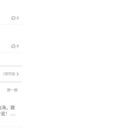
。
0
0
1部作品
换一换
！ 微