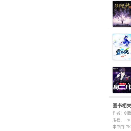
图书相
作者：剑
版权：17
本书由17