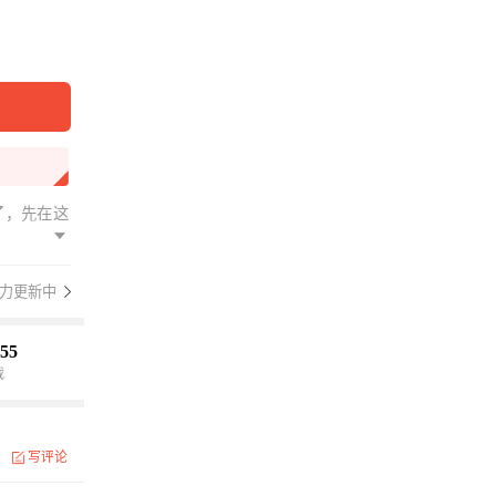
了，先在这
力更新中
55
载
写评论