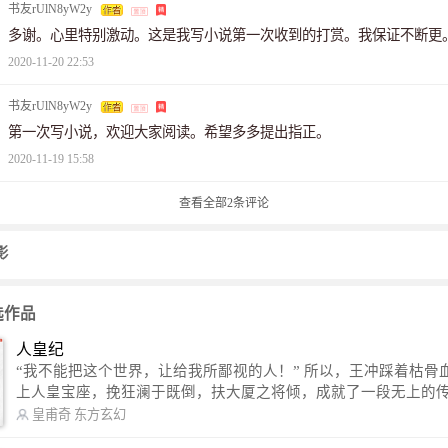
书友rUlN8yW2y
多谢。心里特别激动。这是我写小说第一次收到的打赏。我保证不断更
2020-11-20 22:53
书友rUlN8yW2y
第一次写小说，欢迎大家阅读。希望多多提出指正。
2020-11-19 15:58
查看全部
2
条评论
影
选作品
人皇纪
“我不能把这个世界，让给我所鄙视的人！” 所以，王冲踩着枯骨血海，踏
上人皇宝座，挽狂澜于既倒，扶大厦之将倾，成就了一段无上的传说
信公众号：皇甫奇 （微信号：huangfuqi1985） 新浪微博：皇甫奇（地址：
皇甫奇
东方玄幻
http://weibo.com/u/2528457587） QQ交流群：320238210【普通群】 57450