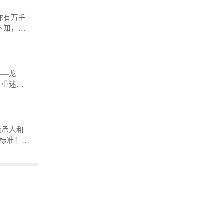
——龙
重重迷
anmosh
继承人和