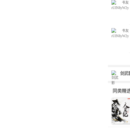
剑武
同类精