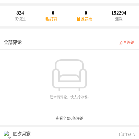
龟壳碎片无数次易主，聚散多次也始终无人能全部将之凑齐，最终
还是消散在了世间，不知所踪。五万年前，龟壳碎片重现于世，血
824
0
0
152294
雨腥风再卷江湖。在这充满尔虞我诈的修真世界，每一个修士都如
阅读过
打赏
推荐票
连载
狂风巨浪中的一片小小浮萍。陷入这风云涌动的世界，到底是该随
风飘摇，还是乘风破浪？且看江月寒怎样在这如修罗场般的世界里
与命运抗争，挣扎求生……
全部评论
写评论
还木有评论，快去抢沙发~
查看全部
0
条评论
四夕月寒
1部作品