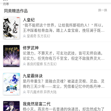
换一换
同类精选作品
人皇纪
“我不能把这个世界，让给我所鄙视的人！” 所以，
王冲踩着枯骨血海，踏上人皇宝座，挽狂澜于既
倒，扶大厦之将倾，成就了一段无上的传说！ 微信
皇甫奇
东方玄幻
公众号：皇甫奇 （微信号：huangfuqi1985） 新浪
微博：皇甫奇（地址：http://weibo.com/u/25284575
修罗武神
87） QQ交流群：320238210【普通群】 574501330
论潜力，不算天才，可玄功武技，皆可无师自通。
【VIP订阅群】 欢迎大家关注。
论实力，任凭你有万千至宝，但定不敌我界灵大
军。 我是谁？天下众生视我为修罗，却不知，我以
善良的蜜蜂
东方玄幻
修罗成武神。 （想看修罗武神番外，请关注蜜蜂微
信公众号：善良的蜜蜂后援会）
九星霸体诀
是丹帝重生？是融合灵魂？被盗走灵根、灵血、灵
骨的三无少年——龙尘，凭借着记忆中的炼丹神
术，修行神秘功法九星霸体诀，拨开重重迷雾，解
平凡魔术师
异界大陆
开惊天之局。 手掌天地乾坤，脚踏日月星辰，
勾搭各色美女，镇压恶鬼邪神。 江湖传闻：龙
我竟然是富二代
尘一到，地吼天啸。龙尘一出，鬼泣神哭。 本
杨小天，燕京市一名普通的快递员，却忽然成为了