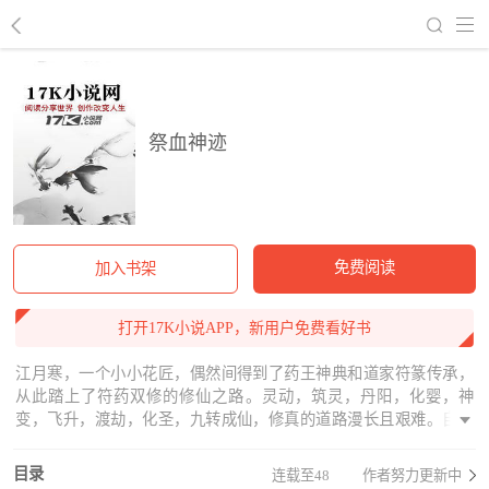
回到书架
祭血神迹
免费阅读
加入书架
打开17K小说APP，新用户免费看好书
江月寒，一个小小花匠，偶然间得到了药王神典和道家符篆传承，
从此踏上了符药双修的修仙之路。灵动，筑灵，丹阳，化婴，神
变，飞升，渡劫，化圣，九转成仙，修真的道路漫长且艰难。自上
一位真仙陨落后的一百多万年里，真武大陆上便一直流传着一个传
说，若谁能集齐那位真仙散落在世间的八块龟壳碎片，便能寻到神
目录
连载至48
作者努力更新中
之遗迹，得到化圣成仙的秘密。但在百万余年的厮杀争夺中，那些