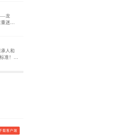
——龙
重重迷
anmosh
继承人和
下载客户端