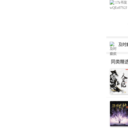
及时
同类精