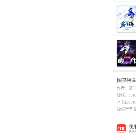
图书相
作者：及
版权：17
本书由17
版权所有 
使
离线