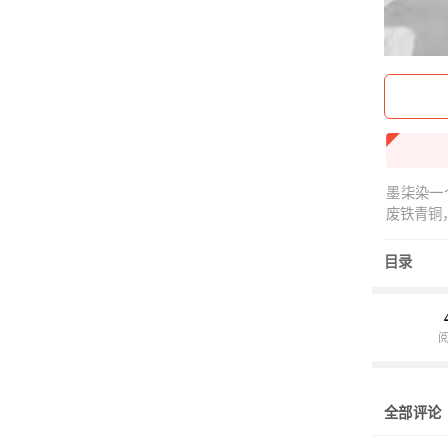
墨柒染一
废铁青铜
目录
全部评论