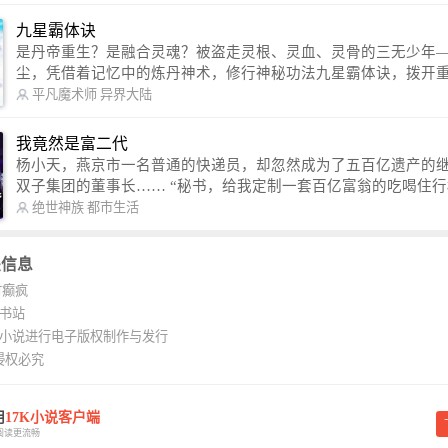
蜂后援会）
九星霸体诀
是丹帝重生？是融合灵魂？被盗走灵根、灵血、灵骨的三无少年
尘，凭借着记忆中的炼丹神术，修行神秘功法九星霸体诀，拨开
雾，解开惊天之局。 手掌天地乾坤，脚踏日月星辰，勾搭各色美女，
平凡魔术师
异界大陆
镇压恶鬼邪神。 江湖传闻：龙尘一到，地吼天啸。龙尘一出，鬼泣神
哭。 本故事纯属虚构，如有雷同，那就是真事儿，想要对号入座，抓
我竟然是富二代
紧时间进群：487963015 微信公众号：平凡魔术师,或者搜索：pingf
杨小天，燕京市一名普通的快递员，却忽然成为了五百亿遗产的
ushi1982,公众号上有问必答，福利多多！
双子集团的董事长…… “秘书，给我定制一套百亿富翁的吃喝住行标准！”
“好的，杨总。” “你晚上在我的床上安排五个嫩模是怎么回事？” “回杨总，
绝世神族
都市生活
这就是百亿富翁的标准。” “车呢？” “回杨总，开车太堵，已经给你安排了
直升机。” 从此，开启杨小天的百亿富翁之旅，只有他不敢想的，没有秘书
关信息
办不到的。
时癫疯
K书站
K小说进行电子版权制作与发行
侵权必究
用
17K小说客户端
阅读更流畅