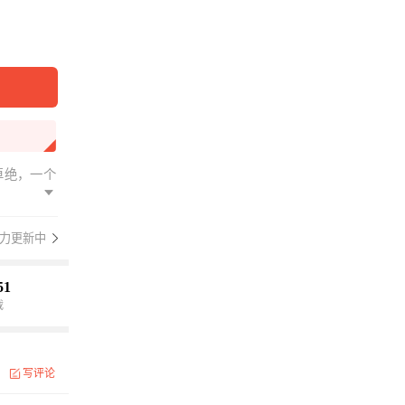
卓绝，一个
力更新中
51
载
写评论