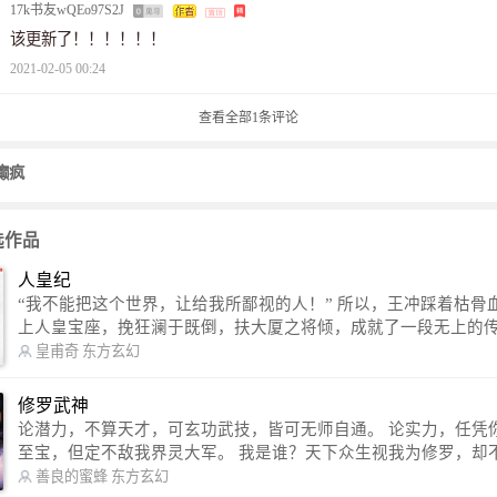
17k书友wQEo97S2J
该更新了！！！！！！
2021-02-05 00:24
查看全部
1
条评论
癫疯
选作品
人皇纪
“我不能把这个世界，让给我所鄙视的人！” 所以，王冲踩着枯骨血海，踏
上人皇宝座，挽狂澜于既倒，扶大厦之将倾，成就了一段无上的传说
信公众号：皇甫奇 （微信号：huangfuqi1985） 新浪微博：皇甫奇（地址：
皇甫奇
东方玄幻
http://weibo.com/u/2528457587） QQ交流群：320238210【普通群】 57450
1330 【VIP订阅群】 欢迎大家关注。
修罗武神
论潜力，不算天才，可玄功武技，皆可无师自通。 论实力，任凭你有万千
至宝，但定不敌我界灵大军。 我是谁？天下众生视我为修罗，却不知，我
以修罗成武神。 （想看修罗武神番外，请关注蜜蜂微信公众号：善良的蜜
善良的蜜蜂
东方玄幻