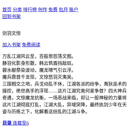
首页
分类
排行榜
创作
免费
包月
账户
回到书架
剑羽文惊
加入书架
免费阅读
万乱江湖风云至，百般恩怨荡文图。
静羽化影身形散，韩云筑盾挡敌奴。
碧水献祭染波动，魔龙啸气引云浮。
魔兵鼎首千龙现，文惊怒羽灭夷吴。
三国相交之地，兵戈动乱不休，江湖各派的纷争，夷狄巫术的
操控，绝世高手的浮现……这片江湖究竟何家争首？四大神兵
奇遇，文惊魔龙抗衡，一场恶战来临，却让一股神秘的力量将
这片江湖彻底打乱，江湖大乱，异域突降，最终执剑少年在天
姿与历练之下，化解着这纷乱的江湖斗争。
目录
连载至6