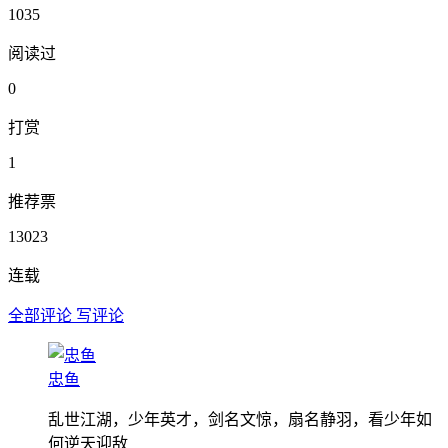
1035
阅读过
0
打赏
1
推荐票
13023
连载
全部评论
写评论
忠鱼
乱世江湖，少年英才，剑名文惊，扇名静羽，看少年如
何逆天迎敌