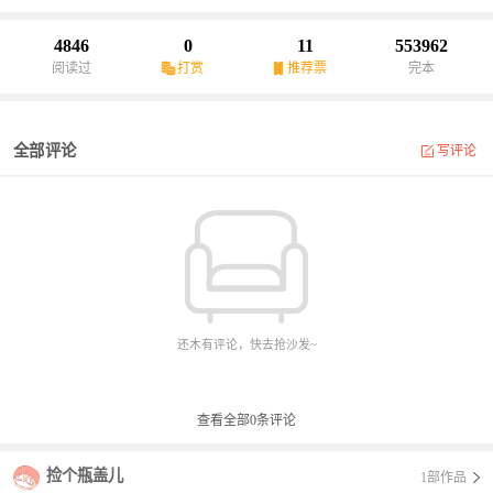
4846
0
11
553962
阅读过
打赏
推荐票
完本
全部评论
写评论
还木有评论，快去抢沙发~
查看全部
0
条评论
捡个瓶盖儿
1部作品