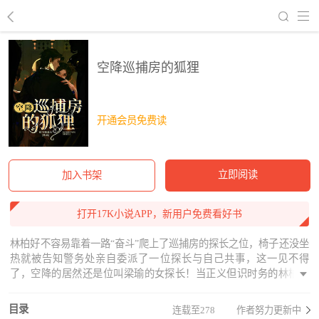
回到书架
空降巡捕房的狐狸
开通会员免费读
立即阅读
加入书架
打开17K小说APP，新用户免费看好书
林柏好不容易靠着一路“奋斗”爬上了巡捕房的探长之位，椅子还没坐
热就被告知警务处亲自委派了一位探长与自己共事，这一见不得
了，空降的居然还是位叫梁瑜的女探长！当正义但识时务的林柏遇
上冷静睿智的梁瑜，故事似乎朝着难以预料的方向跑偏了....
目录
连载至278
作者努力更新中