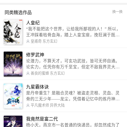
换一换
同类精选作品
人皇纪
“我不能把这个世界，让给我所鄙视的人！” 所以，
王冲踩着枯骨血海，踏上人皇宝座，挽狂澜于既
倒，扶大厦之将倾，成就了一段无上的传说！ 微信
皇甫奇
东方玄幻
公众号：皇甫奇 （微信号：huangfuqi1985） 新浪
微博：皇甫奇（地址：http://weibo.com/u/25284575
修罗武神
87） QQ交流群：320238210【普通群】 574501330
论潜力，不算天才，可玄功武技，皆可无师自通。
【VIP订阅群】 欢迎大家关注。
论实力，任凭你有万千至宝，但定不敌我界灵大
军。 我是谁？天下众生视我为修罗，却不知，我以
善良的蜜蜂
东方玄幻
修罗成武神。 （想看修罗武神番外，请关注蜜蜂微
信公众号：善良的蜜蜂后援会）
九星霸体诀
是丹帝重生？是融合灵魂？被盗走灵根、灵血、灵
骨的三无少年——龙尘，凭借着记忆中的炼丹神
术，修行神秘功法九星霸体诀，拨开重重迷雾，解
平凡魔术师
异界大陆
开惊天之局。 手掌天地乾坤，脚踏日月星辰，
勾搭各色美女，镇压恶鬼邪神。 江湖传闻：龙
我竟然是富二代
尘一到，地吼天啸。龙尘一出，鬼泣神哭。 本
杨小天，燕京市一名普通的快递员，却忽然成为了