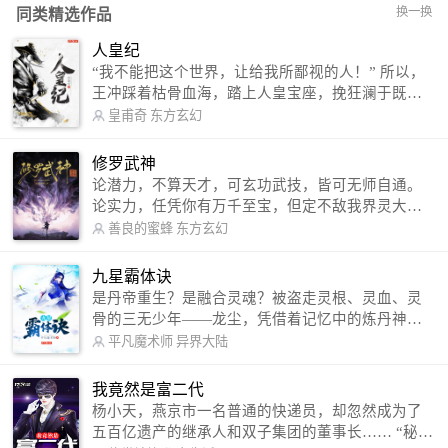
换一换
同类精选作品
人皇纪
“我不能把这个世界，让给我所鄙视的人！” 所以，
王冲踩着枯骨血海，踏上人皇宝座，挽狂澜于既
倒，扶大厦之将倾，成就了一段无上的传说！ 微信
皇甫奇
东方玄幻
公众号：皇甫奇 （微信号：huangfuqi1985） 新浪
微博：皇甫奇（地址：http://weibo.com/u/25284575
修罗武神
87） QQ交流群：320238210【普通群】 574501330
论潜力，不算天才，可玄功武技，皆可无师自通。
【VIP订阅群】 欢迎大家关注。
论实力，任凭你有万千至宝，但定不敌我界灵大
军。 我是谁？天下众生视我为修罗，却不知，我以
善良的蜜蜂
东方玄幻
修罗成武神。 （想看修罗武神番外，请关注蜜蜂微
信公众号：善良的蜜蜂后援会）
九星霸体诀
是丹帝重生？是融合灵魂？被盗走灵根、灵血、灵
骨的三无少年——龙尘，凭借着记忆中的炼丹神
术，修行神秘功法九星霸体诀，拨开重重迷雾，解
平凡魔术师
异界大陆
开惊天之局。 手掌天地乾坤，脚踏日月星辰，
勾搭各色美女，镇压恶鬼邪神。 江湖传闻：龙
我竟然是富二代
尘一到，地吼天啸。龙尘一出，鬼泣神哭。 本
杨小天，燕京市一名普通的快递员，却忽然成为了
故事纯属虚构，如有雷同，那就是真事儿，想要对
五百亿遗产的继承人和双子集团的董事长…… “秘
号入座，抓紧时间进群：487963015 微信公众号：