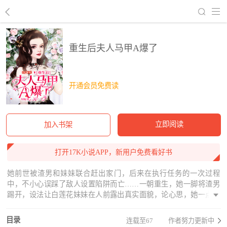
回到书架
重生后夫人马甲A爆了
开通会员免费读
立即阅读
加入书架
打开17K小说APP，新用户免费看好书
她前世被渣男和妹妹联合赶出家门，后来在执行任务的一次过程
中，不小心误踩了敌人设置陷阱而亡……一朝重生，她一脚将渣男
踢开，设法让白莲花妹妹在人前露出真实面貌，论心思，她一点都
不比他们差，论武力，她是格斗高手，况且她还有一身非凡的医
术、高超的黑客技术……
目录
连载至67
作者努力更新中