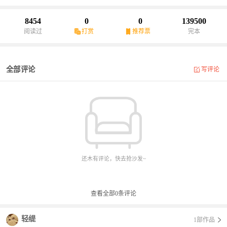
8454
0
0
139500
阅读过
打赏
推荐票
完本
全部评论
写评论
还木有评论，快去抢沙发~
查看全部
0
条评论
轻缇
1部作品