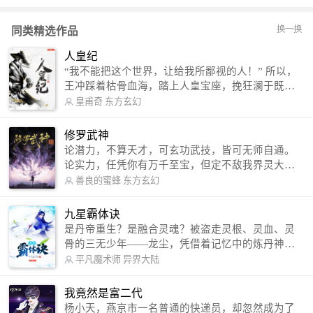
换一换
同类精选作品
人皇纪
“我不能把这个世界，让给我所鄙视的人！” 所以，
王冲踩着枯骨血海，踏上人皇宝座，挽狂澜于既
倒，扶大厦之将倾，成就了一段无上的传说！ 微信
皇甫奇
东方玄幻
公众号：皇甫奇 （微信号：huangfuqi1985） 新浪
微博：皇甫奇（地址：http://weibo.com/u/25284575
修罗武神
87） QQ交流群：320238210【普通群】 574501330
论潜力，不算天才，可玄功武技，皆可无师自通。
【VIP订阅群】 欢迎大家关注。
论实力，任凭你有万千至宝，但定不敌我界灵大
军。 我是谁？天下众生视我为修罗，却不知，我以
善良的蜜蜂
东方玄幻
修罗成武神。 （想看修罗武神番外，请关注蜜蜂微
信公众号：善良的蜜蜂后援会）
九星霸体诀
是丹帝重生？是融合灵魂？被盗走灵根、灵血、灵
骨的三无少年——龙尘，凭借着记忆中的炼丹神
术，修行神秘功法九星霸体诀，拨开重重迷雾，解
平凡魔术师
异界大陆
开惊天之局。 手掌天地乾坤，脚踏日月星辰，
勾搭各色美女，镇压恶鬼邪神。 江湖传闻：龙
我竟然是富二代
尘一到，地吼天啸。龙尘一出，鬼泣神哭。 本
杨小天，燕京市一名普通的快递员，却忽然成为了