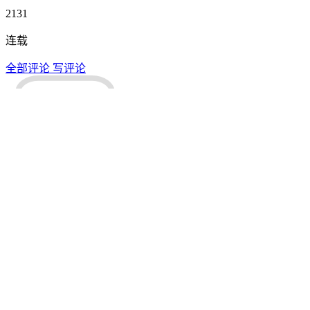
2131
连载
全部评论
写评论
还木有评论，快去抢沙发~
查看全部
0
条评论
余明不明
1部作品
同类精选作品
换一换