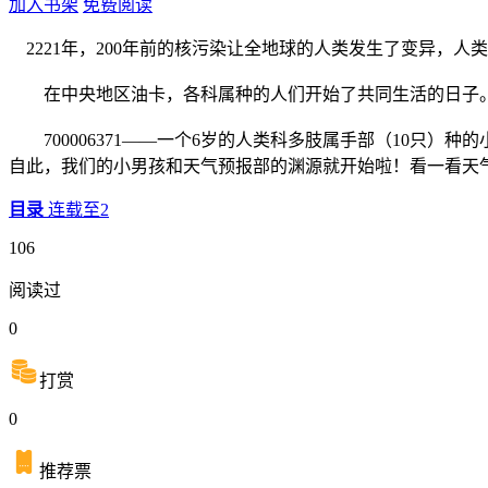
加入书架
免费阅读
2221年，200年前的核污染让全地球的人类发生了变异，
在中央地区油卡，各科属种的人们开始了共同生活的日子。
700006371——一个6岁的人类科多肢属手部（10只）
自此，我们的小男孩和天气预报部的渊源就开始啦！看一看天
目录
连载至2
106
阅读过
0
打赏
0
推荐票