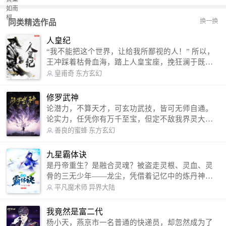
换一换
同类精选作品
人皇纪
“我不能把这个世界，让给我所鄙视的人！” 所以，
王冲踩着枯骨血海，踏上人皇宝座，挽狂澜于既
倒，扶大厦之将倾，成就了一段无上的传说！ 微信
皇甫奇
东方玄幻
公众号：皇甫奇 （微信号：huangfuqi1985） 新浪
微博：皇甫奇（地址：http://weibo.com/u/25284575
修罗武神
87） QQ交流群：320238210【普通群】 574501330
论潜力，不算天才，可玄功武技，皆可无师自通。
【VIP订阅群】 欢迎大家关注。
论实力，任凭你有万千至宝，但定不敌我界灵大
军。 我是谁？天下众生视我为修罗，却不知，我以
善良的蜜蜂
东方玄幻
修罗成武神。 （想看修罗武神番外，请关注蜜蜂微
信公众号：善良的蜜蜂后援会）
九星霸体诀
是丹帝重生？是融合灵魂？被盗走灵根、灵血、灵
骨的三无少年——龙尘，凭借着记忆中的炼丹神
术，修行神秘功法九星霸体诀，拨开重重迷雾，解
平凡魔术师
异界大陆
开惊天之局。 手掌天地乾坤，脚踏日月星辰，
勾搭各色美女，镇压恶鬼邪神。 江湖传闻：龙
我竟然是富二代
尘一到，地吼天啸。龙尘一出，鬼泣神哭。 本
杨小天，燕京市一名普通的快递员，却忽然成为了