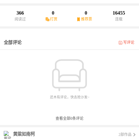
366
0
0
16455
阅读过
打赏
推荐票
连载
全部评论
写评论
还木有评论，快去抢沙发~
查看全部
0
条评论
黄粱如南柯
2部作品