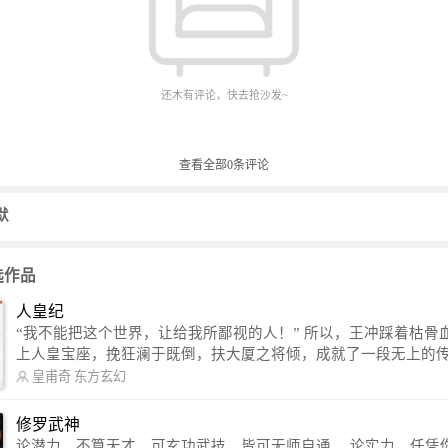
还木有评论，快去抢沙发~
查看全部
0
条评论
默
选作品
人皇纪
“我不能把这个世界，让给我所鄙视的人！” 所以，王冲踩着枯骨血海，踏
上人皇宝座，挽狂澜于既倒，扶大厦之将倾，成就了一段无上的传说
信公众号：皇甫奇 （微信号：huangfuqi1985） 新浪微博：皇甫奇（地址：
皇甫奇
东方玄幻
http://weibo.com/u/2528457587） QQ交流群：320238210【普通群】 57450
1330 【VIP订阅群】 欢迎大家关注。
修罗武神
论潜力，不算天才，可玄功武技，皆可无师自通。 论实力，任凭你有万千