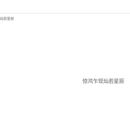
回到书架
惊鸿乍现灿若星辰