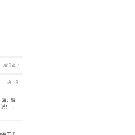
3部作品
换一换
！ 微