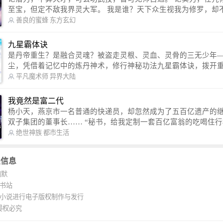
至宝，但定不敌我界灵大军。 我是谁？天下众生视我为修罗，却不知，我
以修罗成武神。 （想看修罗武神番外，请关注蜜蜂微信公众号：善良的蜜
善良的蜜蜂
东方玄幻
蜂后援会）
九星霸体诀
是丹帝重生？是融合灵魂？被盗走灵根、灵血、灵骨的三无少年
尘，凭借着记忆中的炼丹神术，修行神秘功法九星霸体诀，拨开
雾，解开惊天之局。 手掌天地乾坤，脚踏日月星辰，勾搭各色美女，
平凡魔术师
异界大陆
镇压恶鬼邪神。 江湖传闻：龙尘一到，地吼天啸。龙尘一出，鬼泣神
哭。 本故事纯属虚构，如有雷同，那就是真事儿，想要对号入座，抓
我竟然是富二代
紧时间进群：487963015 微信公众号：平凡魔术师,或者搜索：pingf
杨小天，燕京市一名普通的快递员，却忽然成为了五百亿遗产的
ushi1982,公众号上有问必答，福利多多！
双子集团的董事长…… “秘书，给我定制一套百亿富翁的吃喝住行标准！”
“好的，杨总。” “你晚上在我的床上安排五个嫩模是怎么回事？” “回杨总，
绝世神族
都市生活
这就是百亿富翁的标准。” “车呢？” “回杨总，开车太堵，已经给你安排了
直升机。” 从此，开启杨小天的百亿富翁之旅，只有他不敢想的，没有秘书
关信息
办不到的。
幽默
K书站
K小说进行电子版权制作与发行
侵权必究