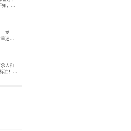
——龙
重重迷
anmosh
继承人和