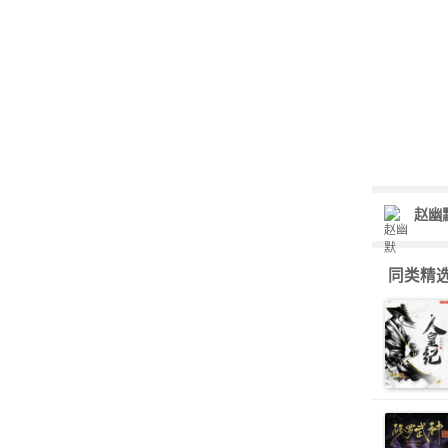
赵幽
同类精