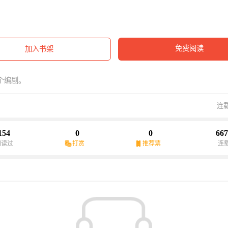
免费阅读
加入书架
个编剧。
连
154
0
0
667
阅读过
打赏
推荐票
连