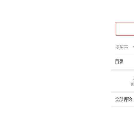
挺厉害一
目录
全部评论