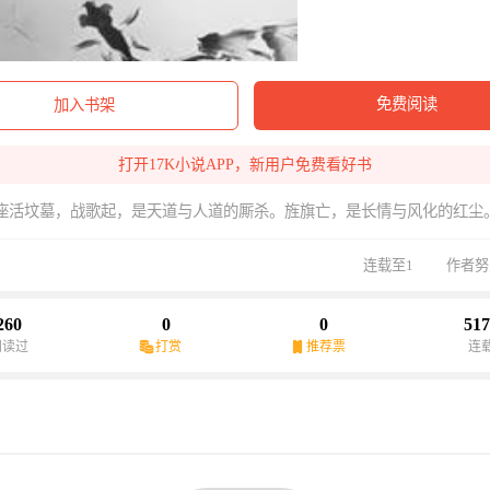
免费阅读
加入书架
打开17K小说APP，新用户免费看好书
座活坟墓，战歌起，是天道与人道的厮杀。旌旗亡，是长情与风化的红尘
连载至1
作者努
260
0
0
517
阅读过
打赏
推荐票
连