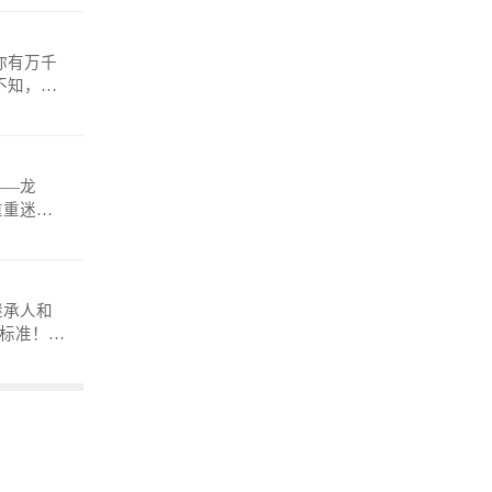
——龙
重重迷
anmosh
继承人和