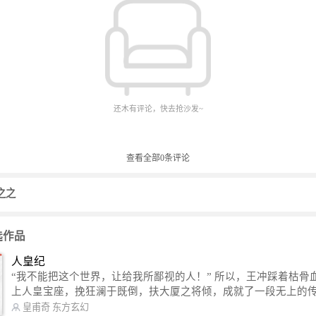
还木有评论，快去抢沙发~
查看全部
0
条评论
之之
选作品
人皇纪
“我不能把这个世界，让给我所鄙视的人！” 所以，王冲踩着枯骨血海，踏
上人皇宝座，挽狂澜于既倒，扶大厦之将倾，成就了一段无上的传说
信公众号：皇甫奇 （微信号：huangfuqi1985） 新浪微博：皇甫奇（地址：
皇甫奇
东方玄幻