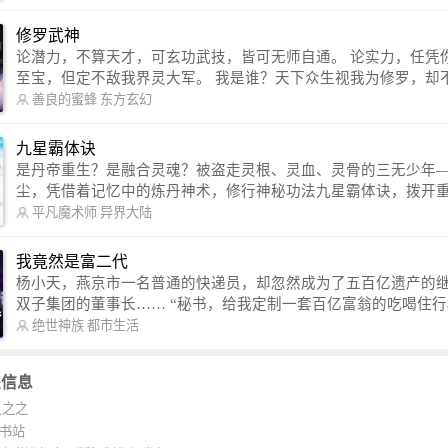
http://weibo.com/u/2528457587） QQ交流群：320238210【普通群】 57450
1330 【VIP订阅群】 欢迎大家关注。
修罗武神
论潜力，不算天才，可玄功武技，皆可无师自通。 论实力，任凭你有万千
至宝，但定不敌我界灵大军。 我是谁？天下众生视我为修罗，却不知，我
以修罗成武神。 （想看修罗武神番外，请关注蜜蜂微信公众号：善良的蜜
善良的蜜蜂
东方玄幻
蜂后援会）
九星霸体诀
是丹帝重生？是融合灵魂？被盗走灵根、灵血、灵骨的三无少年
尘，凭借着记忆中的炼丹神术，修行神秘功法九星霸体诀，拨开
雾，解开惊天之局。 手掌天地乾坤，脚踏日月星辰，勾搭各色美女，
平凡魔术师
异界大陆
镇压恶鬼邪神。 江湖传闻：龙尘一到，地吼天啸。龙尘一出，鬼泣神
哭。 本故事纯属虚构，如有雷同，那就是真事儿，想要对号入座，抓
我竟然是富二代
紧时间进群：487963015 微信公众号：平凡魔术师,或者搜索：pingf
杨小天，燕京市一名普通的快递员，却忽然成为了五百亿遗产的
ushi1982,公众号上有问必答，福利多多！
双子集团的董事长…… “秘书，给我定制一套百亿富翁的吃喝住行标准！”
“好的，杨总。” “你晚上在我的床上安排五个嫩模是怎么回事？” “回杨总，
绝世神族
都市生活
这就是百亿富翁的标准。” “车呢？” “回杨总，开车太堵，已经给你安排了
直升机。” 从此，开启杨小天的百亿富翁之旅，只有他不敢想的，没有秘书
关信息
办不到的。
之之之
K书站