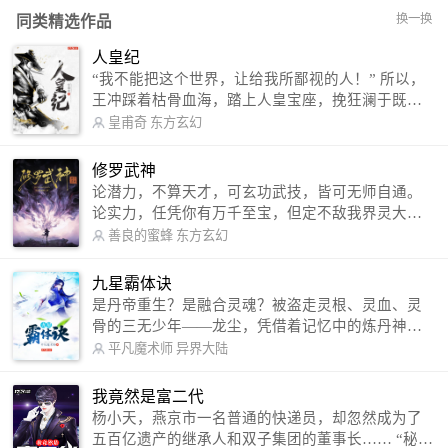
换一换
同类精选作品
人皇纪
“我不能把这个世界，让给我所鄙视的人！” 所以，
王冲踩着枯骨血海，踏上人皇宝座，挽狂澜于既
倒，扶大厦之将倾，成就了一段无上的传说！ 微信
皇甫奇
东方玄幻
公众号：皇甫奇 （微信号：huangfuqi1985） 新浪
微博：皇甫奇（地址：http://weibo.com/u/25284575
修罗武神
87） QQ交流群：320238210【普通群】 574501330
论潜力，不算天才，可玄功武技，皆可无师自通。
【VIP订阅群】 欢迎大家关注。
论实力，任凭你有万千至宝，但定不敌我界灵大
军。 我是谁？天下众生视我为修罗，却不知，我以
善良的蜜蜂
东方玄幻
修罗成武神。 （想看修罗武神番外，请关注蜜蜂微
信公众号：善良的蜜蜂后援会）
九星霸体诀
是丹帝重生？是融合灵魂？被盗走灵根、灵血、灵
骨的三无少年——龙尘，凭借着记忆中的炼丹神
术，修行神秘功法九星霸体诀，拨开重重迷雾，解
平凡魔术师
异界大陆
开惊天之局。 手掌天地乾坤，脚踏日月星辰，
勾搭各色美女，镇压恶鬼邪神。 江湖传闻：龙
我竟然是富二代
尘一到，地吼天啸。龙尘一出，鬼泣神哭。 本
杨小天，燕京市一名普通的快递员，却忽然成为了
故事纯属虚构，如有雷同，那就是真事儿，想要对
五百亿遗产的继承人和双子集团的董事长…… “秘