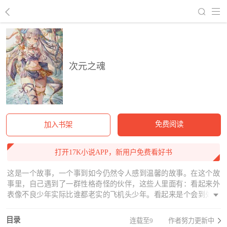
回到书架
次元之魂
免费阅读
加入书架
打开17K小说APP，新用户免费看好书
这是一个故事，一个事到如今仍然令人感到温馨的故事。在这个故
事里，自己遇到了一群性格奇怪的伙伴，这些人里面有：看起来外
表像不良少年实际比谁都老实的飞机头少年。看起来是个会到处欺
负人实则只能被欺负的黄毛小子。人畜无害的三无天然呆黑客少
女。只会卖萌，关键时刻掉链子的超级ai。（这是她自夸的，我们更
目录
连载至9
作者努力更新中
多时候称呼她为智障ai）外表是个抖S其实是个傲娇的青梅竹马大小