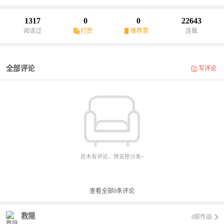
姐。外表是白切开是黑的妹妹。（其厨艺于胖虎肩并肩）外冷内热
的黑道千金。总喜欢跟踪我的病娇少女。以及拥有社交牛逼症的中
1317
0
0
22643
二病少女。……等等。这些人与我一起度过非常难忘的时光，有欢
阅读过
打赏
推荐票
连载
乐的，悲伤的，感人的……所以我并不后悔遇见他们，我甚至庆幸
自己遇到了他们，因为有他们才有现在的自己。
全部评论
写评论
还木有评论，快去抢沙发~
查看全部
0
条评论
教隠
4部作品