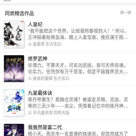
换一换
同类精选作品
人皇纪
“我不能把这个世界，让给我所鄙视的人！” 所以，
王冲踩着枯骨血海，踏上人皇宝座，挽狂澜于既
倒，扶大厦之将倾，成就了一段无上的传说！ 微信
皇甫奇
东方玄幻
公众号：皇甫奇 （微信号：huangfuqi1985） 新浪
微博：皇甫奇（地址：http://weibo.com/u/25284575
修罗武神
87） QQ交流群：320238210【普通群】 574501330
论潜力，不算天才，可玄功武技，皆可无师自通。
【VIP订阅群】 欢迎大家关注。
论实力，任凭你有万千至宝，但定不敌我界灵大
军。 我是谁？天下众生视我为修罗，却不知，我以
善良的蜜蜂
东方玄幻
修罗成武神。 （想看修罗武神番外，请关注蜜蜂微
信公众号：善良的蜜蜂后援会）
九星霸体诀
是丹帝重生？是融合灵魂？被盗走灵根、灵血、灵
骨的三无少年——龙尘，凭借着记忆中的炼丹神
术，修行神秘功法九星霸体诀，拨开重重迷雾，解
平凡魔术师
异界大陆
开惊天之局。 手掌天地乾坤，脚踏日月星辰，
勾搭各色美女，镇压恶鬼邪神。 江湖传闻：龙
我竟然是富二代
尘一到，地吼天啸。龙尘一出，鬼泣神哭。 本
杨小天，燕京市一名普通的快递员，却忽然成为了