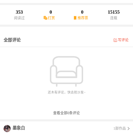
353
0
0
15155
阅读过
打赏
推荐票
连载
全部评论
写评论
还木有评论，快去抢沙发~
查看全部
0
条评论
墨象白
1部作品