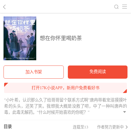
回到书架
想在你怀里喝奶茶
免费阅读
加入书架
打开17K小说APP，新用户免费看好书
“小叶希，认识那么久了给哥哥留个联系方式啊”唐冉带着宠溺摸摸叶
希的头头，还笑了笑。我想我大概是没救了吧，中了一种叫唐冉的
毒，此毒无解药。“什么时候开始喜欢的你呢？”
目录
连载至13
作者努力更新中