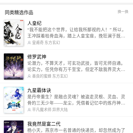
换一换
同类精选作品
人皇纪
“我不能把这个世界，让给我所鄙视的人！” 所以，
王冲踩着枯骨血海，踏上人皇宝座，挽狂澜于既
倒，扶大厦之将倾，成就了一段无上的传说！ 微信
皇甫奇
东方玄幻
公众号：皇甫奇 （微信号：huangfuqi1985） 新浪
微博：皇甫奇（地址：http://weibo.com/u/25284575
修罗武神
87） QQ交流群：320238210【普通群】 574501330
论潜力，不算天才，可玄功武技，皆可无师自通。
【VIP订阅群】 欢迎大家关注。
论实力，任凭你有万千至宝，但定不敌我界灵大
军。 我是谁？天下众生视我为修罗，却不知，我以
善良的蜜蜂
东方玄幻
修罗成武神。 （想看修罗武神番外，请关注蜜蜂微
信公众号：善良的蜜蜂后援会）
九星霸体诀
是丹帝重生？是融合灵魂？被盗走灵根、灵血、灵
骨的三无少年——龙尘，凭借着记忆中的炼丹神
术，修行神秘功法九星霸体诀，拨开重重迷雾，解
平凡魔术师
异界大陆
开惊天之局。 手掌天地乾坤，脚踏日月星辰，
勾搭各色美女，镇压恶鬼邪神。 江湖传闻：龙
我竟然是富二代
尘一到，地吼天啸。龙尘一出，鬼泣神哭。 本
杨小天，燕京市一名普通的快递员，却忽然成为了