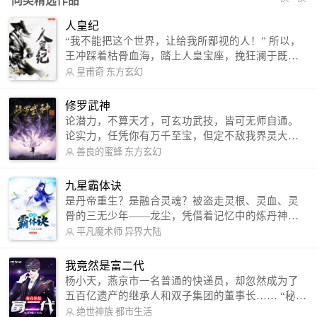
同类精选作品
人皇纪
“我不能把这个世界，让给我所鄙视的人！” 所以，
王冲踩着枯骨血海，踏上人皇宝座，挽狂澜于既
倒，扶大厦之将倾，成就了一段无上的传说！ 微信
皇甫奇
东方玄幻
公众号：皇甫奇 （微信号：huangfuqi1985） 新浪
微博：皇甫奇（地址：http://weibo.com/u/25284575
修罗武神
87） QQ交流群：320238210【普通群】 574501330
论潜力，不算天才，可玄功武技，皆可无师自通。
【VIP订阅群】 欢迎大家关注。
论实力，任凭你有万千至宝，但定不敌我界灵大
军。 我是谁？天下众生视我为修罗，却不知，我以
善良的蜜蜂
东方玄幻
修罗成武神。 （想看修罗武神番外，请关注蜜蜂微
信公众号：善良的蜜蜂后援会）
九星霸体诀
是丹帝重生？是融合灵魂？被盗走灵根、灵血、灵
骨的三无少年——龙尘，凭借着记忆中的炼丹神
术，修行神秘功法九星霸体诀，拨开重重迷雾，解
平凡魔术师
异界大陆
开惊天之局。 手掌天地乾坤，脚踏日月星辰，
勾搭各色美女，镇压恶鬼邪神。 江湖传闻：龙
我竟然是富二代
尘一到，地吼天啸。龙尘一出，鬼泣神哭。 本
杨小天，燕京市一名普通的快递员，却忽然成为了
故事纯属虚构，如有雷同，那就是真事儿，想要对
五百亿遗产的继承人和双子集团的董事长…… “秘
号入座，抓紧时间进群：487963015 微信公众号：
书，给我定制一套百亿富翁的吃喝住行标准！” “好
绝世神族
都市生活