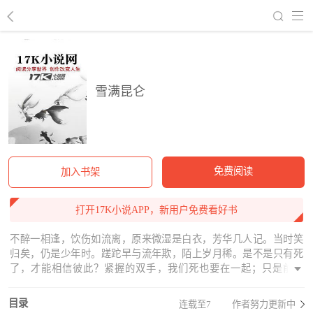
回到书架
雪满昆仑
免费阅读
加入书架
打开17K小说APP，新用户免费看好书
不醉一相逢，饮伤如流离，原来微湿是白衣，芳华几人记。当时笑
归矣，仍是少年时。蹉跎早与流年欺，陌上岁月稀。是不是只有死
了，才能相信彼此？紧握的双手，我们死也要在一起；只是前一
刻，我们兵刃相交；血影流光，难道就是我们最后的接触？
目录
连载至7
作者努力更新中