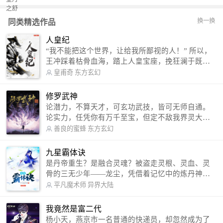
换一换
同类精选作品
人皇纪
“我不能把这个世界，让给我所鄙视的人！” 所以，
王冲踩着枯骨血海，踏上人皇宝座，挽狂澜于既
倒，扶大厦之将倾，成就了一段无上的传说！ 微信
皇甫奇
东方玄幻
公众号：皇甫奇 （微信号：huangfuqi1985） 新浪
微博：皇甫奇（地址：http://weibo.com/u/25284575
修罗武神
87） QQ交流群：320238210【普通群】 574501330
论潜力，不算天才，可玄功武技，皆可无师自通。
【VIP订阅群】 欢迎大家关注。
论实力，任凭你有万千至宝，但定不敌我界灵大
军。 我是谁？天下众生视我为修罗，却不知，我以
善良的蜜蜂
东方玄幻
修罗成武神。 （想看修罗武神番外，请关注蜜蜂微
信公众号：善良的蜜蜂后援会）
九星霸体诀
是丹帝重生？是融合灵魂？被盗走灵根、灵血、灵
骨的三无少年——龙尘，凭借着记忆中的炼丹神
术，修行神秘功法九星霸体诀，拨开重重迷雾，解
平凡魔术师
异界大陆
开惊天之局。 手掌天地乾坤，脚踏日月星辰，
勾搭各色美女，镇压恶鬼邪神。 江湖传闻：龙
我竟然是富二代
尘一到，地吼天啸。龙尘一出，鬼泣神哭。 本
杨小天，燕京市一名普通的快递员，却忽然成为了