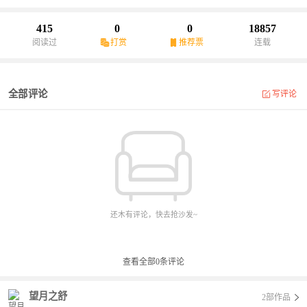
415
0
0
18857
阅读过
打赏
推荐票
连载
全部评论
写评论
还木有评论，快去抢沙发~
查看全部
0
条评论
望月之舒
2部作品