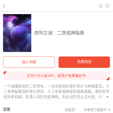
回到书架
序列之谜：二货成神指南
免费阅读
加入书架
打开17K小说APP，新用户免费看好书
一个油嘴滑舌的二货青年，一次次离奇的意外死亡与神秘复生。十
三条神秘莫测的非凡序列，十三条登临神座的艰难道路。潜伏百年
的外星机械，坠落人间的天庭神祇，失去记忆的上古大妖，悄然苏
醒的古代木乃伊，盲目游荡的恶灵，东躲西藏的精怪……一个又一
个只存在于传说中的神话生灵苏醒于二十一世纪的地球上，怀着各
目录
连载至1
作者努力更新中
自的目的，聚集在他身边。梦境中与佛祖论道……取经路上与玄奘