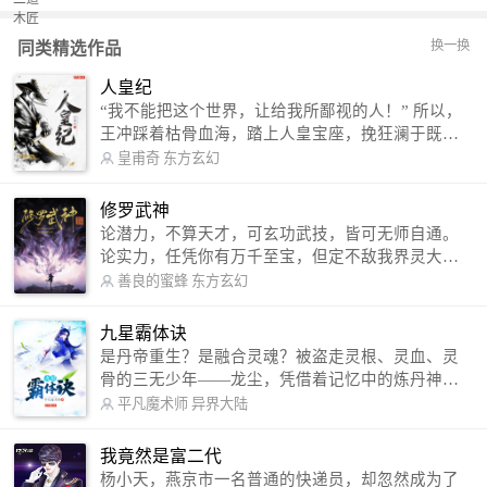
换一换
同类精选作品
人皇纪
“我不能把这个世界，让给我所鄙视的人！” 所以，
王冲踩着枯骨血海，踏上人皇宝座，挽狂澜于既
倒，扶大厦之将倾，成就了一段无上的传说！ 微信
皇甫奇
东方玄幻
公众号：皇甫奇 （微信号：huangfuqi1985） 新浪
微博：皇甫奇（地址：http://weibo.com/u/25284575
修罗武神
87） QQ交流群：320238210【普通群】 574501330
论潜力，不算天才，可玄功武技，皆可无师自通。
【VIP订阅群】 欢迎大家关注。
论实力，任凭你有万千至宝，但定不敌我界灵大
军。 我是谁？天下众生视我为修罗，却不知，我以
善良的蜜蜂
东方玄幻
修罗成武神。 （想看修罗武神番外，请关注蜜蜂微
信公众号：善良的蜜蜂后援会）
九星霸体诀
是丹帝重生？是融合灵魂？被盗走灵根、灵血、灵
骨的三无少年——龙尘，凭借着记忆中的炼丹神
术，修行神秘功法九星霸体诀，拨开重重迷雾，解
平凡魔术师
异界大陆
开惊天之局。 手掌天地乾坤，脚踏日月星辰，
勾搭各色美女，镇压恶鬼邪神。 江湖传闻：龙
我竟然是富二代
尘一到，地吼天啸。龙尘一出，鬼泣神哭。 本
杨小天，燕京市一名普通的快递员，却忽然成为了