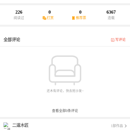
同行……奥林匹斯山巅同宙斯决斗……尼罗河畔为法老搬砖……且
看二货青年如何带领他们经历重重神秘又搞笑的离奇冒险，揭开十
226
0
0
6367
三条序列的谜团，重登神位……
阅读过
打赏
推荐票
连载
全部评论
写评论
还木有评论，快去抢沙发~
查看全部
0
条评论
二道木匠
1部作品