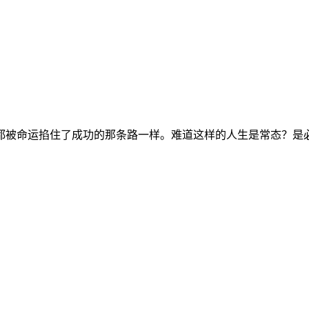
都被命运掐住了成功的那条路一样。难道这样的人生是常态？是