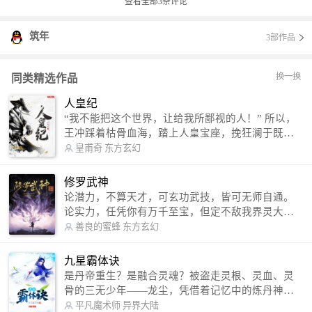
查看全部
3
条评论
筑年
3部作品
换一换
同类精选作品
人皇纪
“我不能把这个世界，让给我所鄙视的人！” 所以，
王冲踩着枯骨血海，踏上人皇宝座，挽狂澜于既
倒，扶大厦之将倾，成就了一段无上的传说！ 微信
皇甫奇
东方玄幻
公众号：皇甫奇 （微信号：huangfuqi1985） 新浪
微博：皇甫奇（地址：http://weibo.com/u/25284575
修罗武神
87） QQ交流群：320238210【普通群】 574501330
论潜力，不算天才，可玄功武技，皆可无师自通。
【VIP订阅群】 欢迎大家关注。
论实力，任凭你有万千至宝，但定不敌我界灵大
军。 我是谁？天下众生视我为修罗，却不知，我以
善良的蜜蜂
东方玄幻
修罗成武神。 （想看修罗武神番外，请关注蜜蜂微
信公众号：善良的蜜蜂后援会）
九星霸体诀
是丹帝重生？是融合灵魂？被盗走灵根、灵血、灵
骨的三无少年——龙尘，凭借着记忆中的炼丹神
术，修行神秘功法九星霸体诀，拨开重重迷雾，解
平凡魔术师
异界大陆