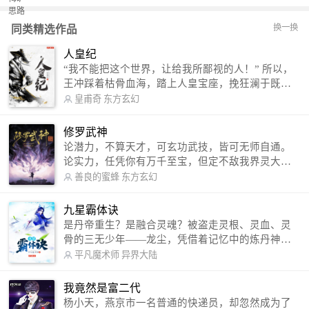
换一换
同类精选作品
人皇纪
“我不能把这个世界，让给我所鄙视的人！” 所以，
王冲踩着枯骨血海，踏上人皇宝座，挽狂澜于既
倒，扶大厦之将倾，成就了一段无上的传说！ 微信
皇甫奇
东方玄幻
公众号：皇甫奇 （微信号：huangfuqi1985） 新浪
微博：皇甫奇（地址：http://weibo.com/u/25284575
修罗武神
87） QQ交流群：320238210【普通群】 574501330
论潜力，不算天才，可玄功武技，皆可无师自通。
【VIP订阅群】 欢迎大家关注。
论实力，任凭你有万千至宝，但定不敌我界灵大
军。 我是谁？天下众生视我为修罗，却不知，我以
善良的蜜蜂
东方玄幻
修罗成武神。 （想看修罗武神番外，请关注蜜蜂微
信公众号：善良的蜜蜂后援会）
九星霸体诀
是丹帝重生？是融合灵魂？被盗走灵根、灵血、灵
骨的三无少年——龙尘，凭借着记忆中的炼丹神
术，修行神秘功法九星霸体诀，拨开重重迷雾，解
平凡魔术师
异界大陆
开惊天之局。 手掌天地乾坤，脚踏日月星辰，
勾搭各色美女，镇压恶鬼邪神。 江湖传闻：龙
我竟然是富二代
尘一到，地吼天啸。龙尘一出，鬼泣神哭。 本
杨小天，燕京市一名普通的快递员，却忽然成为了