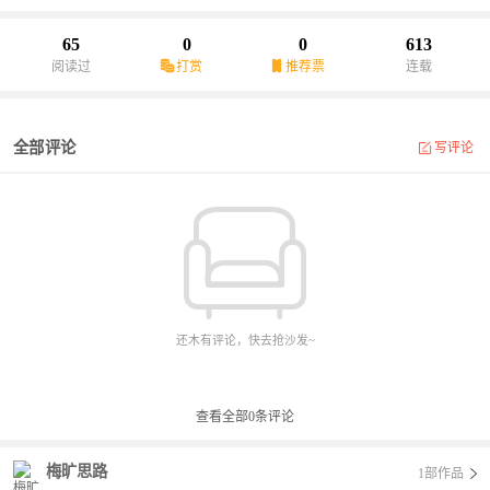
65
0
0
613
阅读过
打赏
推荐票
连载
全部评论
写评论
还木有评论，快去抢沙发~
查看全部
0
条评论
梅旷思路
1部作品