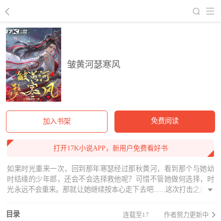
回到书架
皱黄河瑟寒风
免费阅读
加入书架
打开17K小说APP，新用户免费看好书
如果时光重来一次，回到那年寒瑟经过那秋黄河，看到那个与她幼
时结缘的少年郎，还会不会选择救他呢？可惜不管她做何选择，时
光永远不会重来。那就让她继续按本心走下去吧......这次打击之后她
渐渐意识到自己从来是身不由己，之前的那一切不过是一场欲盖弥
彰的幻像。
目录
连载至17
作者努力更新中