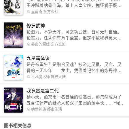
王冲踩着枯骨血海，踏上人皇宝座，挽狂澜于既
倒，扶大厦之将倾，成就了一段无上的传说！ 微信
皇甫奇
东方玄幻
公众号：皇甫奇 （微信号：huangfuqi1985） 新浪
微博：皇甫奇（地址：http://weibo.com/u/25284575
修罗武神
87） QQ交流群：320238210【普通群】 574501330
论潜力，不算天才，可玄功武技，皆可无师自通。
【VIP订阅群】 欢迎大家关注。
论实力，任凭你有万千至宝，但定不敌我界灵大
军。 我是谁？天下众生视我为修罗，却不知，我以
善良的蜜蜂
东方玄幻
修罗成武神。 （想看修罗武神番外，请关注蜜蜂微
信公众号：善良的蜜蜂后援会）
九星霸体诀
是丹帝重生？是融合灵魂？被盗走灵根、灵血、灵
骨的三无少年——龙尘，凭借着记忆中的炼丹神
术，修行神秘功法九星霸体诀，拨开重重迷雾，解
平凡魔术师
异界大陆
开惊天之局。 手掌天地乾坤，脚踏日月星辰，
勾搭各色美女，镇压恶鬼邪神。 江湖传闻：龙
我竟然是富二代
尘一到，地吼天啸。龙尘一出，鬼泣神哭。 本
杨小天，燕京市一名普通的快递员，却忽然成为了
故事纯属虚构，如有雷同，那就是真事儿，想要对
五百亿遗产的继承人和双子集团的董事长…… “秘
号入座，抓紧时间进群：487963015 微信公众号：
书，给我定制一套百亿富翁的吃喝住行标准！” “好
绝世神族
都市生活
平凡魔术师,或者搜索：pingfanmoshushi1982,公众
的，杨总。” “你晚上在我的床上安排五个嫩模是怎
号上有问必答，福利多多！
么回事？” “回杨总，这就是百亿富翁的标准。” “车
图书相关信息
呢？” “回杨总，开车太堵，已经给你安排了直升