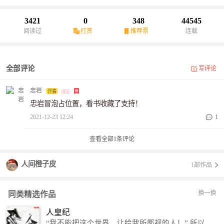
3421
0
348
44545
阅读过
打赏
推荐票
连载
全部评论
写评论
忠岩
忠岩冒泡占位置，看书收藏了支持！
2021-12-23 12:24
1
查看全部
1
条评论
人间橙子皮
1部作品
换一换
同类精选作品
人皇纪
“我不能把这个世界，让给我所鄙视的人！” 所以，