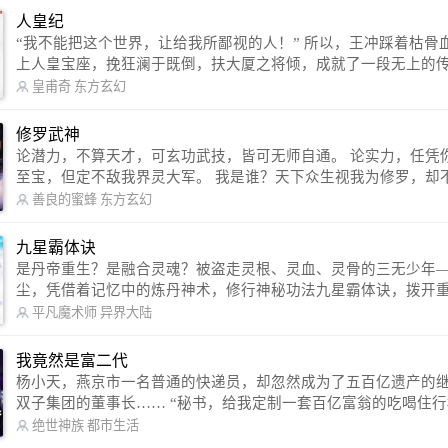
人皇纪
“我不能把这个世界，让给我所鄙视的人！” 所以，王冲踩着枯骨血海，踏
上人皇宝座，挽狂澜于既倒，扶大厦之将倾，成就了一段无上的传说
信公众号：皇甫奇 （微信号：huangfuqi1985） 新浪微博：皇甫奇（地址：
皇甫奇
东方玄幻
http://weibo.com/u/2528457587） QQ交流群：320238210【普通群】 57450
1330 【VIP订阅群】 欢迎大家关注。
修罗武神
论潜力，不算天才，可玄功武技，皆可无师自通。 论实力，任凭你有万千
至宝，但定不敌我界灵大军。 我是谁？天下众生视我为修罗，却不知，我
以修罗成武神。 （想看修罗武神番外，请关注蜜蜂微信公众号：善良的蜜
善良的蜜蜂
东方玄幻
蜂后援会）
九星霸体诀
是丹帝重生？是融合灵魂？被盗走灵根、灵血、灵骨的三无少年
尘，凭借着记忆中的炼丹神术，修行神秘功法九星霸体诀，拨开
雾，解开惊天之局。 手掌天地乾坤，脚踏日月星辰，勾搭各色美女，
平凡魔术师
异界大陆
镇压恶鬼邪神。 江湖传闻：龙尘一到，地吼天啸。龙尘一出，鬼泣神
哭。 本故事纯属虚构，如有雷同，那就是真事儿，想要对号入座，抓
我竟然是富二代
紧时间进群：487963015 微信公众号：平凡魔术师,或者搜索：pingf
杨小天，燕京市一名普通的快递员，却忽然成为了五百亿遗产的
ushi1982,公众号上有问必答，福利多多！
双子集团的董事长…… “秘书，给我定制一套百亿富翁的吃喝住行标准！”
“好的，杨总。” “你晚上在我的床上安排五个嫩模是怎么回事？” “回杨总，
绝世神族
都市生活
这就是百亿富翁的标准。” “车呢？” “回杨总，开车太堵，已经给你安排了