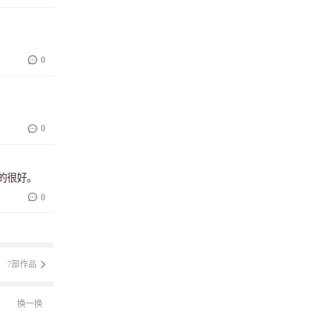
0
0
真的很好。
0
7部作品
换一换