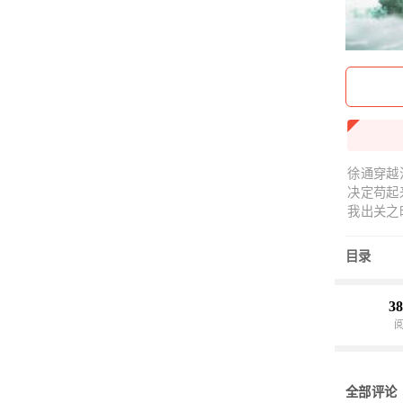
徐通穿越
决定苟起
我出关之
和尚上西
目录
38
全部评论