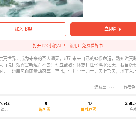
立即阅读
加入书架
打开17K小说APP，新用户免费看好书
洪荒世界，成为未来的圣人通天。想到未来自己的悲惨命运，熟知洪荒
来再说！紫霄宫听道？不去！创立截教？休想！任他洪水滔天，我自稳
时，一切腥风血雨量劫落幕。至此，尘归尘土归土，天上飞天，地下入
天！
连载至1277
作者努
7532
0
47
2592
阅读过
打赏
推荐票
完