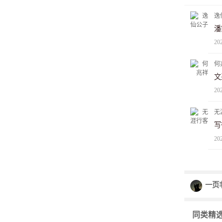
逸
潘
20
何
文
20
无
写
20
一页
同类精