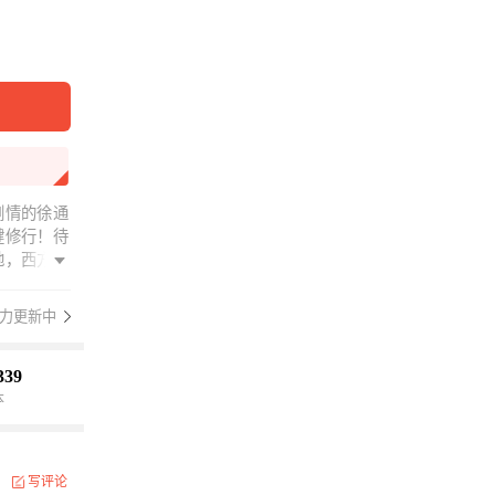
剧情的徐通
健修行！待
地，西方的
力更新中
339
本
写评论