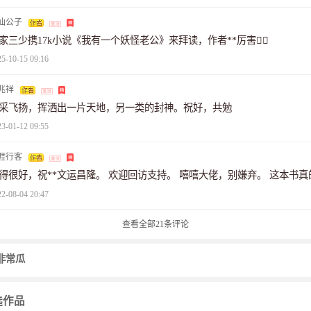
仙公子
家三少携17k小说《我有一个妖怪老公》来拜读，作者**厉害👍🏻
25-10-15 09:16
兆祥
采飞扬，挥洒出一片天地，另一类的封神。祝好，共勉
23-01-12 09:55
涯行客
得很好，祝**文运昌隆。 欢迎回访支持。 嘻嘻大佬，别嫌弃。 这本书
22-08-04 20:47
查看全部
21
条评论
非常瓜
选作品