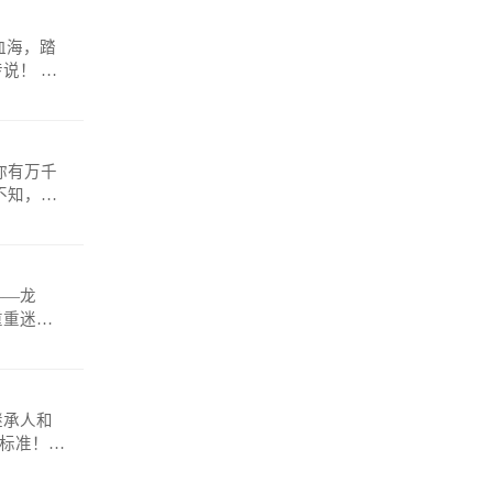
！ 微
——龙
重重迷
anmosh
继承人和