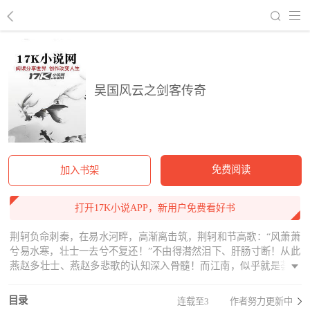
回到书架
吴国风云之剑客传奇
免费阅读
加入书架
打开17K小说APP，新用户免费看好书
荆轲负命刺秦，在易水河畔，高渐离击筑，荆轲和节高歌：“风萧萧
兮易水寒，壮士一去兮不复还！”不由得潸然泪下、肝肠寸断！从此
燕赵多壮士、燕赵多悲歌的认知深入骨髓！而江南，似乎就是荟萃
了蓝衫秀士、红袖碧玉、绿水明月、松林佛塔，却少了风骨、少了
慷慨、少了蹈死无悔之精神。《战国策》：“夫专诸之刺王僚也，彗
目录
连载至3
作者努力更新中
星袭月；聂政之刺韩傀也，白虹贯日；要离之刺庆忌也，仓鹰击于