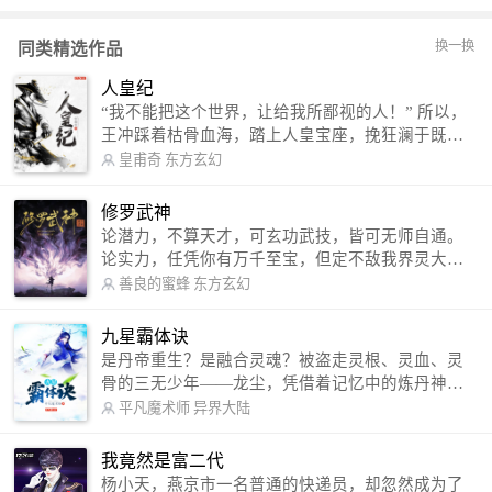
换一换
同类精选作品
人皇纪
“我不能把这个世界，让给我所鄙视的人！” 所以，
王冲踩着枯骨血海，踏上人皇宝座，挽狂澜于既
倒，扶大厦之将倾，成就了一段无上的传说！ 微信
皇甫奇
东方玄幻
公众号：皇甫奇 （微信号：huangfuqi1985） 新浪
微博：皇甫奇（地址：http://weibo.com/u/25284575
修罗武神
87） QQ交流群：320238210【普通群】 574501330
论潜力，不算天才，可玄功武技，皆可无师自通。
【VIP订阅群】 欢迎大家关注。
论实力，任凭你有万千至宝，但定不敌我界灵大
军。 我是谁？天下众生视我为修罗，却不知，我以
善良的蜜蜂
东方玄幻
修罗成武神。 （想看修罗武神番外，请关注蜜蜂微
信公众号：善良的蜜蜂后援会）
九星霸体诀
是丹帝重生？是融合灵魂？被盗走灵根、灵血、灵
骨的三无少年——龙尘，凭借着记忆中的炼丹神
术，修行神秘功法九星霸体诀，拨开重重迷雾，解
平凡魔术师
异界大陆
开惊天之局。 手掌天地乾坤，脚踏日月星辰，
勾搭各色美女，镇压恶鬼邪神。 江湖传闻：龙
我竟然是富二代
尘一到，地吼天啸。龙尘一出，鬼泣神哭。 本
杨小天，燕京市一名普通的快递员，却忽然成为了