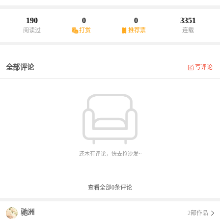
殿上。”江南专诸、要离方始揭开历史帷幕，仗剑破壁横空而出，为
水乡血性代言，而此类英豪年代比荆轲更早，经历更惨烈。不管是
190
0
0
3351
黄河还是长江，不管是北国还是江南，不管是边塞还是海上，处处
阅读过
打赏
推荐票
连载
有忠臣孝子烈女，也处处有奸佞逆儿荡妇。
全部评论
写评论
还木有评论，快去抢沙发~
查看全部
0
条评论
驰洲
2部作品