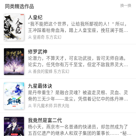
换一换
同类精选作品
人皇纪
“我不能把这个世界，让给我所鄙视的人！” 所以，
王冲踩着枯骨血海，踏上人皇宝座，挽狂澜于既
倒，扶大厦之将倾，成就了一段无上的传说！ 微信
皇甫奇
东方玄幻
公众号：皇甫奇 （微信号：huangfuqi1985） 新浪
微博：皇甫奇（地址：http://weibo.com/u/25284575
修罗武神
87） QQ交流群：320238210【普通群】 574501330
论潜力，不算天才，可玄功武技，皆可无师自通。
【VIP订阅群】 欢迎大家关注。
论实力，任凭你有万千至宝，但定不敌我界灵大
军。 我是谁？天下众生视我为修罗，却不知，我以
善良的蜜蜂
东方玄幻
修罗成武神。 （想看修罗武神番外，请关注蜜蜂微
信公众号：善良的蜜蜂后援会）
九星霸体诀
是丹帝重生？是融合灵魂？被盗走灵根、灵血、灵
骨的三无少年——龙尘，凭借着记忆中的炼丹神
术，修行神秘功法九星霸体诀，拨开重重迷雾，解
平凡魔术师
异界大陆
开惊天之局。 手掌天地乾坤，脚踏日月星辰，
勾搭各色美女，镇压恶鬼邪神。 江湖传闻：龙
我竟然是富二代
尘一到，地吼天啸。龙尘一出，鬼泣神哭。 本
杨小天，燕京市一名普通的快递员，却忽然成为了
故事纯属虚构，如有雷同，那就是真事儿，想要对
五百亿遗产的继承人和双子集团的董事长…… “秘