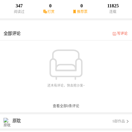
347
0
0
11825
阅读过
打赏
推荐票
连载
全部评论
写评论
还木有评论，快去抢沙发~
查看全部
0
条评论
原耽
9部作品