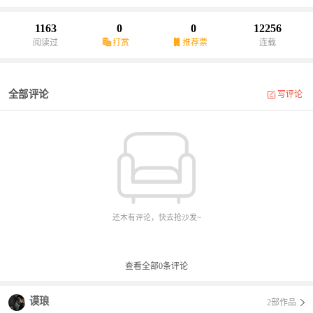
1163
0
0
12256
阅读过
打赏
推荐票
连载
全部评论
写评论
还木有评论，快去抢沙发~
查看全部
0
条评论
谟琅
2部作品