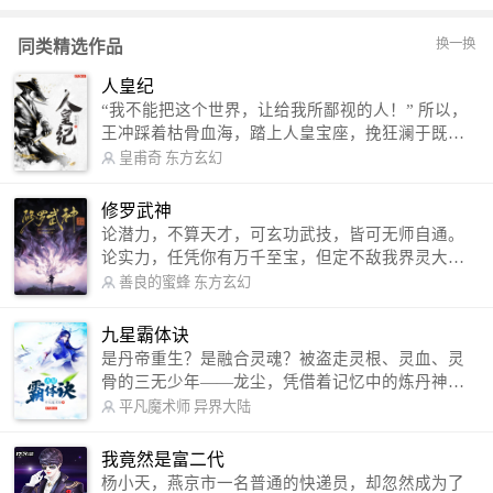
换一换
同类精选作品
人皇纪
“我不能把这个世界，让给我所鄙视的人！” 所以，
王冲踩着枯骨血海，踏上人皇宝座，挽狂澜于既
倒，扶大厦之将倾，成就了一段无上的传说！ 微信
皇甫奇
东方玄幻
公众号：皇甫奇 （微信号：huangfuqi1985） 新浪
微博：皇甫奇（地址：http://weibo.com/u/25284575
修罗武神
87） QQ交流群：320238210【普通群】 574501330
论潜力，不算天才，可玄功武技，皆可无师自通。
【VIP订阅群】 欢迎大家关注。
论实力，任凭你有万千至宝，但定不敌我界灵大
军。 我是谁？天下众生视我为修罗，却不知，我以
善良的蜜蜂
东方玄幻
修罗成武神。 （想看修罗武神番外，请关注蜜蜂微
信公众号：善良的蜜蜂后援会）
九星霸体诀
是丹帝重生？是融合灵魂？被盗走灵根、灵血、灵
骨的三无少年——龙尘，凭借着记忆中的炼丹神
术，修行神秘功法九星霸体诀，拨开重重迷雾，解
平凡魔术师
异界大陆
开惊天之局。 手掌天地乾坤，脚踏日月星辰，
勾搭各色美女，镇压恶鬼邪神。 江湖传闻：龙
我竟然是富二代
尘一到，地吼天啸。龙尘一出，鬼泣神哭。 本
杨小天，燕京市一名普通的快递员，却忽然成为了