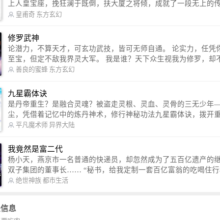
上人皇宝座，挽狂澜于既倒，扶大厦之将倾，成就了一段无上的传说
信公众号：皇甫奇 （微信号：huangfuqi1985） 新浪微博：皇甫奇（地址：
皇甫奇
东方玄幻
http://weibo.com/u/2528457587） QQ交流群：320238210【普通群】 57450
1330 【VIP订阅群】 欢迎大家关注。
修罗武神
论潜力，不算天才，可玄功武技，皆可无师自通。 论实力，任凭你有万千
至宝，但定不敌我界灵大军。 我是谁？天下众生视我为修罗，却不知，我
以修罗成武神。 （想看修罗武神番外，请关注蜜蜂微信公众号：善良的蜜
善良的蜜蜂
东方玄幻
蜂后援会）
九星霸体诀
是丹帝重生？是融合灵魂？被盗走灵根、灵血、灵骨的三无少年
尘，凭借着记忆中的炼丹神术，修行神秘功法九星霸体诀，拨开
雾，解开惊天之局。 手掌天地乾坤，脚踏日月星辰，勾搭各色美女，
平凡魔术师
异界大陆
镇压恶鬼邪神。 江湖传闻：龙尘一到，地吼天啸。龙尘一出，鬼泣神
哭。 本故事纯属虚构，如有雷同，那就是真事儿，想要对号入座，抓
我竟然是富二代
紧时间进群：487963015 微信公众号：平凡魔术师,或者搜索：pingf
杨小天，燕京市一名普通的快递员，却忽然成为了五百亿遗产的
ushi1982,公众号上有问必答，福利多多！
双子集团的董事长…… “秘书，给我定制一套百亿富翁的吃喝住行标准！”
“好的，杨总。” “你晚上在我的床上安排五个嫩模是怎么回事？” “回杨总，
绝世神族
都市生活
这就是百亿富翁的标准。” “车呢？” “回杨总，开车太堵，已经给你安排了
直升机。” 从此，开启杨小天的百亿富翁之旅，只有他不敢想的，没有秘书
关信息
办不到的。