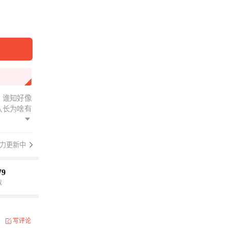
，谁知好像
队长为啥有
力更新中
79
载
写评论