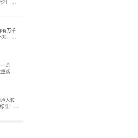
！ 微
——龙
重重迷
anmosh
继承人和