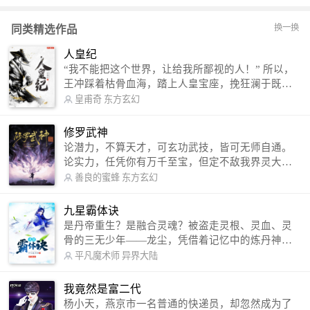
换一换
同类精选作品
人皇纪
“我不能把这个世界，让给我所鄙视的人！” 所以，
王冲踩着枯骨血海，踏上人皇宝座，挽狂澜于既
倒，扶大厦之将倾，成就了一段无上的传说！ 微信
皇甫奇
东方玄幻
公众号：皇甫奇 （微信号：huangfuqi1985） 新浪
微博：皇甫奇（地址：http://weibo.com/u/25284575
修罗武神
87） QQ交流群：320238210【普通群】 574501330
论潜力，不算天才，可玄功武技，皆可无师自通。
【VIP订阅群】 欢迎大家关注。
论实力，任凭你有万千至宝，但定不敌我界灵大
军。 我是谁？天下众生视我为修罗，却不知，我以
善良的蜜蜂
东方玄幻
修罗成武神。 （想看修罗武神番外，请关注蜜蜂微
信公众号：善良的蜜蜂后援会）
九星霸体诀
是丹帝重生？是融合灵魂？被盗走灵根、灵血、灵
骨的三无少年——龙尘，凭借着记忆中的炼丹神
术，修行神秘功法九星霸体诀，拨开重重迷雾，解
平凡魔术师
异界大陆
开惊天之局。 手掌天地乾坤，脚踏日月星辰，
勾搭各色美女，镇压恶鬼邪神。 江湖传闻：龙
我竟然是富二代
尘一到，地吼天啸。龙尘一出，鬼泣神哭。 本
杨小天，燕京市一名普通的快递员，却忽然成为了