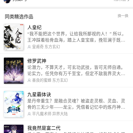
换一换
同类精选作品
人皇纪
“我不能把这个世界，让给我所鄙视的人！” 所以，
王冲踩着枯骨血海，踏上人皇宝座，挽狂澜于既
倒，扶大厦之将倾，成就了一段无上的传说！ 微信
皇甫奇
东方玄幻
公众号：皇甫奇 （微信号：huangfuqi1985） 新浪
微博：皇甫奇（地址：http://weibo.com/u/25284575
修罗武神
87） QQ交流群：320238210【普通群】 574501330
论潜力，不算天才，可玄功武技，皆可无师自通。
【VIP订阅群】 欢迎大家关注。
论实力，任凭你有万千至宝，但定不敌我界灵大
军。 我是谁？天下众生视我为修罗，却不知，我以
善良的蜜蜂
东方玄幻
修罗成武神。 （想看修罗武神番外，请关注蜜蜂微
信公众号：善良的蜜蜂后援会）
九星霸体诀
是丹帝重生？是融合灵魂？被盗走灵根、灵血、灵
骨的三无少年——龙尘，凭借着记忆中的炼丹神
术，修行神秘功法九星霸体诀，拨开重重迷雾，解
平凡魔术师
异界大陆
开惊天之局。 手掌天地乾坤，脚踏日月星辰，
勾搭各色美女，镇压恶鬼邪神。 江湖传闻：龙
我竟然是富二代
尘一到，地吼天啸。龙尘一出，鬼泣神哭。 本