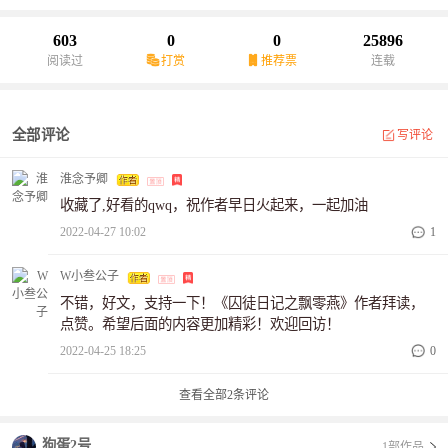
603
0
0
25896
阅读过
打赏
推荐票
连载
全部评论
写评论
淮念予卿
收藏了,好看的qwq，祝作者早日火起来，一起加油
2022-04-27 10:02
1
W小叁公子
不错，好文，支持一下！《囚徒日记之飘零燕》作者拜读，
点赞。希望后面的内容更加精彩！欢迎回访！
2022-04-25 18:25
0
查看全部
2
条评论
狗蛋2号
1部作品