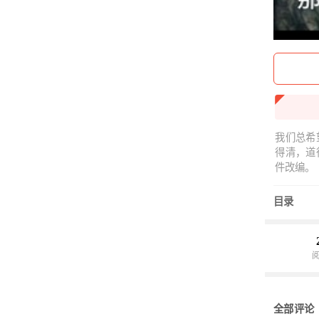
我们总希
得清，道
件改编。
目录
全部评论