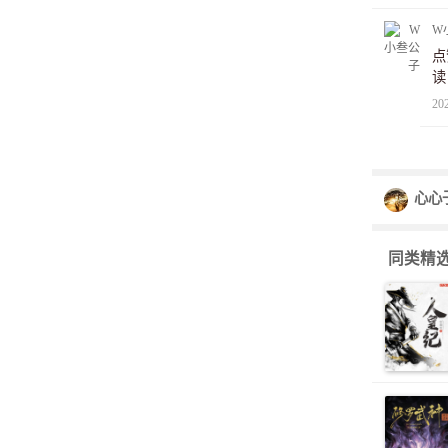
W
点
读
20
心心
同类精