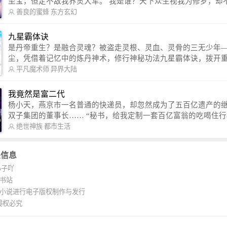
至宝，但定不敌我界灵大军。 我是谁？天下众生视我为修罗，却不知，我
以修罗成武神。 （想看修罗武神番外，请关注蜜蜂微信公众号：善良的蜜
善良的蜜蜂
东方玄幻
蜂后援会）
九星霸体诀
是丹帝重生？是融合灵魂？被盗走灵根、灵血、灵骨的三无少年
尘，凭借着记忆中的炼丹神术，修行神秘功法九星霸体诀，拨开
雾，解开惊天之局。 手掌天地乾坤，脚踏日月星辰，勾搭各色美女，
平凡魔术师
异界大陆
镇压恶鬼邪神。 江湖传闻：龙尘一到，地吼天啸。龙尘一出，鬼泣神
哭。 本故事纯属虚构，如有雷同，那就是真事儿，想要对号入座，抓
我竟然是富二代
紧时间进群：487963015 微信公众号：平凡魔术师,或者搜索：pingf
杨小天，燕京市一名普通的快递员，却忽然成为了五百亿遗产的
ushi1982,公众号上有问必答，福利多多！
双子集团的董事长…… “秘书，给我定制一套百亿富翁的吃喝住行标准！”
“好的，杨总。” “你晚上在我的床上安排五个嫩模是怎么回事？” “回杨总，
绝世神族
都市生活
这就是百亿富翁的标准。” “车呢？” “回杨总，开车太堵，已经给你安排了
直升机。” 从此，开启杨小天的百亿富翁之旅，只有他不敢想的，没有秘书
关信息
办不到的。
心子吖
K书站
K小说进行电子版权制作与发行
侵权必究