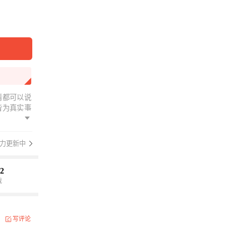
情都可以说
皆为真实事
力更新中
2
载
写评论