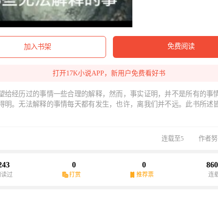
免费阅读
加入书架
打开17K小说APP，新用户免费看好书
望给经历过的事情一些合理的解释，然而，事实证明，并不是所有的事
得明。无法解释的事情每天都有发生，也许，离我们并不远。此书所述
连载至5
作者努
243
0
0
860
阅读过
打赏
推荐票
连