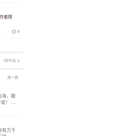
作者拜
0
1部作品
换一换
！ 微