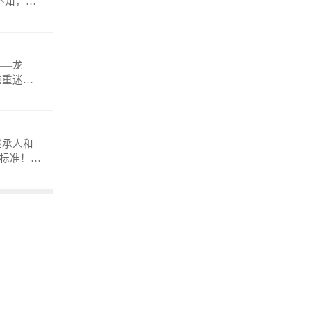
——龙
重重迷
anmosh
继承人和