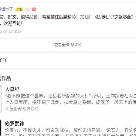
小叁公子
赞，好文，值得品读，希望越往后越精彩！加油！《囚徒日记之飘零燕》
，欢迎互访！
22-04-25 18:28
查看全部
1
条评论
子吖
选作品
人皇纪
“我不能把这个世界，让给我所鄙视的人！” 所以，王冲踩着枯骨血海，踏
上人皇宝座，挽狂澜于既倒，扶大厦之将倾，成就了一段无上的传说
信公众号：皇甫奇 （微信号：huangfuqi1985） 新浪微博：皇甫奇（地址：
皇甫奇
东方玄幻
http://weibo.com/u/2528457587） QQ交流群：320238210【普通群】 57450
1330 【VIP订阅群】 欢迎大家关注。
修罗武神
论潜力，不算天才，可玄功武技，皆可无师自通。 论实力，任凭你有万千