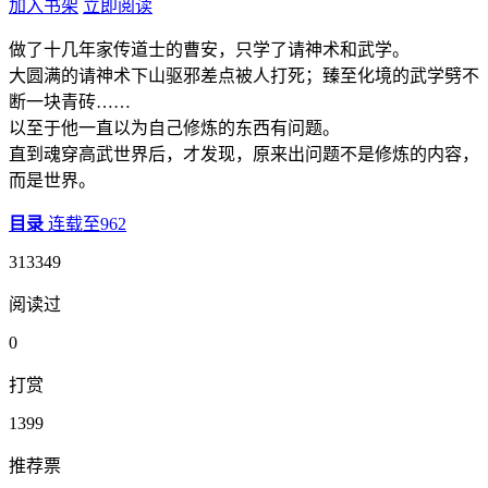
加入书架
立即阅读
做了十几年家传道士的曹安，只学了请神术和武学。
大圆满的请神术下山驱邪差点被人打死；臻至化境的武学劈不
断一块青砖……
以至于他一直以为自己修炼的东西有问题。
直到魂穿高武世界后，才发现，原来出问题不是修炼的内容，
而是世界。
目录
连载至962
313349
阅读过
0
打赏
1399
推荐票