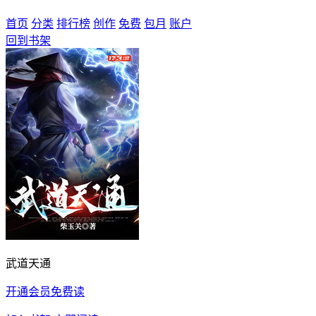
首页
分类
排行榜
创作
免费
包月
账户
回到书架
武道天通
开通会员免费读