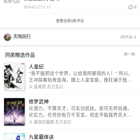
2024-02-27 11:13
0
查看全部
4
条评论
天地风行
1部作品
换一换
同类精选作品
人皇纪
“我不能把这个世界，让给我所鄙视的人！” 所以，
王冲踩着枯骨血海，踏上人皇宝座，挽狂澜于既
倒，扶大厦之将倾，成就了一段无上的传说！ 微信
皇甫奇
东方玄幻
公众号：皇甫奇 （微信号：huangfuqi1985） 新浪
微博：皇甫奇（地址：http://weibo.com/u/25284575
修罗武神
87） QQ交流群：320238210【普通群】 574501330
论潜力，不算天才，可玄功武技，皆可无师自通。
【VIP订阅群】 欢迎大家关注。
论实力，任凭你有万千至宝，但定不敌我界灵大
军。 我是谁？天下众生视我为修罗，却不知，我以
善良的蜜蜂
东方玄幻
修罗成武神。 （想看修罗武神番外，请关注蜜蜂微
信公众号：善良的蜜蜂后援会）
九星霸体诀