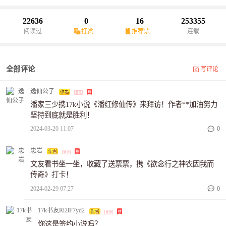
看家怎么样？公主：嘤嘤嘤，主人，求您啦，收了人家当通房丫头
吧！大臣：啊啊啊，连皇帝老儿都成了您的看家狗，您让我们称呼
22636
0
16
253355
您什么？天皇老子，还是玉皇大帝？……
阅读过
打赏
推荐票
连载
全部评论
写评论
逸仙公子
潘家三少携17k小说《潘红修仙传》来拜访！作者**加油努力
坚持到底就是胜利！
2024-03-20 11:07
0
忠岩
文友看书坐一坐，收藏了送票票，携《欲念行之神农因我而
传奇》打卡！
2024-02-29 07:27
0
17k书友Ri2lF7yd2
你这是签约小说吗？