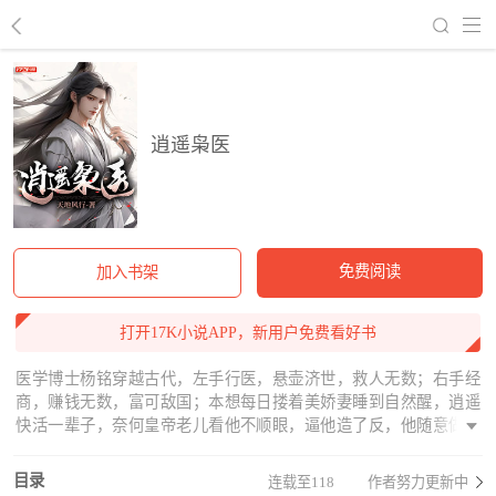
回到书架
逍遥枭医
免费阅读
加入书架
打开17K小说APP，新用户免费看好书
医学博士杨铭穿越古代，左手行医，悬壶济世，救人无数；右手经
商，赚钱无数，富可敌国；本想每日搂着美娇妻睡到自然醒，逍遥
快活一辈子，奈何皇帝老儿看他不顺眼，逼他造了反，他随意做了
些事情，震撼了世人，一统了天下。什么，让老子当皇帝？你当老
子傻啊，当皇帝多累，老子只想带着美娇妻游山玩水，逍遥快活一
目录
连载至118
作者努力更新中
辈子。皇帝：汪汪汪，主人，让我替您管理江山……哦不不，替您