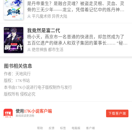
是丹帝重生？是融合灵魂？被盗走灵根、灵血、灵
骨的三无少年——龙尘，凭借着记忆中的炼丹神
术，修行神秘功法九星霸体诀，拨开重重迷雾，解
平凡魔术师
异界大陆
开惊天之局。 手掌天地乾坤，脚踏日月星辰，
勾搭各色美女，镇压恶鬼邪神。 江湖传闻：龙
我竟然是富二代
尘一到，地吼天啸。龙尘一出，鬼泣神哭。 本
杨小天，燕京市一名普通的快递员，却忽然成为了
故事纯属虚构，如有雷同，那就是真事儿，想要对
五百亿遗产的继承人和双子集团的董事长…… “秘
号入座，抓紧时间进群：487963015 微信公众号：
书，给我定制一套百亿富翁的吃喝住行标准！” “好
绝世神族
都市生活
平凡魔术师,或者搜索：pingfanmoshushi1982,公众
的，杨总。” “你晚上在我的床上安排五个嫩模是怎
号上有问必答，福利多多！
么回事？” “回杨总，这就是百亿富翁的标准。” “车
图书相关信息
呢？” “回杨总，开车太堵，已经给你安排了直升
作者：天地风行
机。” 从此，开启杨小天的百亿富翁之旅，只有他不
敢想的，没有秘书办不到的。
版权：17K书站
本书由17K小说进行电子版权制作与发行
版权所有 侵权必究
使用
17K小说客户端
下载客户端
离线阅读更流畅
帮助
反馈
标签
电脑版
客户端