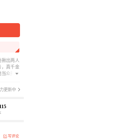
场揪出两人
亲，真千金
她当众揭穿
古代权贵秘
门槛跟她追
力更新中
的也是他，
去了，病弱
上这退婚小
115
本
写评论