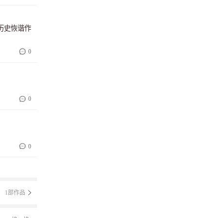
历史恢谐作
0
0
0
1部作品