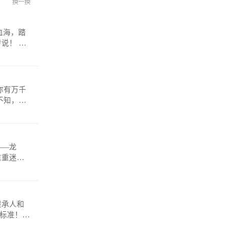
换一换
！ 微
——龙
重重迷
anmosh
继承人和