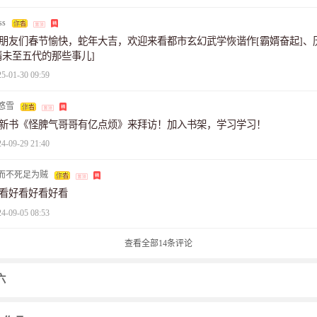
ss
朋友们春节愉快，蛇年大吉，欢迎来看都市玄幻武学恢谐作[霸婿奋起]、
隋未至五代的那些事儿]
25-01-30 09:59
悠雪
新书《怪脾气哥哥有亿点烦》来拜访！加入书架，学习学习！
24-09-29 21:40
而不死足为贼
看好看好看好看
24-09-05 08:53
查看全部
14
条评论
六