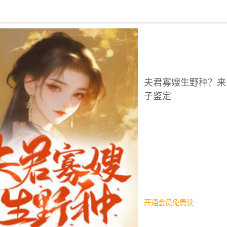
回到书架
夫君寡嫂生野种？来
子鉴定
开通会员免费读