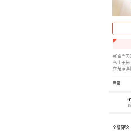
新婚当天
私生子揭
在楚馆凄
儿媳才是
闻多，她
目录
求者吵架
堂堂小王
美强惨绝
9
王爷！【
全部评论