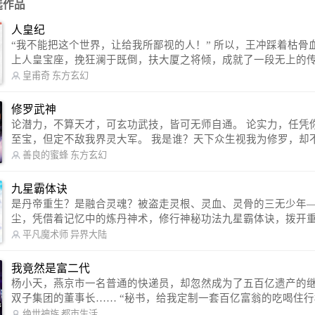
选作品
人皇纪
“我不能把这个世界，让给我所鄙视的人！” 所以，王冲踩着枯骨血海，踏
上人皇宝座，挽狂澜于既倒，扶大厦之将倾，成就了一段无上的传说
信公众号：皇甫奇 （微信号：huangfuqi1985） 新浪微博：皇甫奇（地址：
皇甫奇
东方玄幻
http://weibo.com/u/2528457587） QQ交流群：320238210【普通群】 57450
1330 【VIP订阅群】 欢迎大家关注。
修罗武神
论潜力，不算天才，可玄功武技，皆可无师自通。 论实力，任凭你有万千
至宝，但定不敌我界灵大军。 我是谁？天下众生视我为修罗，却不知，我
以修罗成武神。 （想看修罗武神番外，请关注蜜蜂微信公众号：善良的蜜
善良的蜜蜂
东方玄幻
蜂后援会）
九星霸体诀
是丹帝重生？是融合灵魂？被盗走灵根、灵血、灵骨的三无少年
尘，凭借着记忆中的炼丹神术，修行神秘功法九星霸体诀，拨开
雾，解开惊天之局。 手掌天地乾坤，脚踏日月星辰，勾搭各色美女，
平凡魔术师
异界大陆
镇压恶鬼邪神。 江湖传闻：龙尘一到，地吼天啸。龙尘一出，鬼泣神
哭。 本故事纯属虚构，如有雷同，那就是真事儿，想要对号入座，抓
我竟然是富二代
紧时间进群：487963015 微信公众号：平凡魔术师,或者搜索：pingf
杨小天，燕京市一名普通的快递员，却忽然成为了五百亿遗产的
ushi1982,公众号上有问必答，福利多多！
双子集团的董事长…… “秘书，给我定制一套百亿富翁的吃喝住行标准！”
“好的，杨总。” “你晚上在我的床上安排五个嫩模是怎么回事？” “回杨总，
绝世神族
都市生活