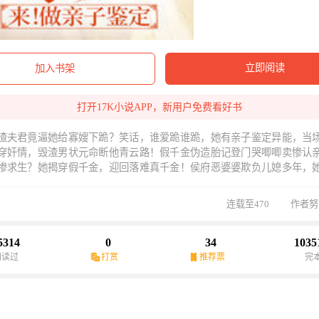
立即阅读
加入书架
打开17K小说APP，新用户免费看好书
渣夫君竟逼她给寡嫂下跪？笑话，谁爱跪谁跪，她有亲子鉴定异能，当
穿奸情，毁渣男状元命断他青云路！假千金伪造胎记登门哭唧唧卖惨认
惨求生？她揭穿假千金，迎回落难真千金！侯府恶婆婆欺负儿媳多年，
侯夫人当年抛弃的亲生女，侯夫人和假儿子被赶出家门悔得肝肠寸断！
每天揭穿个惊天大瓜震惊全京城，转头发现，战神小王爷手持长枪坐她
连载至470
作者努
，争着抢着要娶她？呸，当初非要退婚的是他，如今上赶着抢亲抢破头
爷怎么如此反复无常？这么爱她，慢慢排队去吧，如今想娶她的人多了
美小公爷，占有欲超强爱撒娇小狼崽……各路美色等着她，暂且还轮不
5314
0
34
1035
追妻火葬场】+【异能女强】+【吃瓜】
阅读过
打赏
推荐票
完