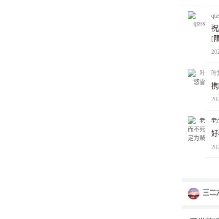
qtz
祝
[
20
叶
携
20
老
好
20
三二