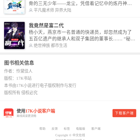
骨的三无少年——龙尘，凭借着记忆中的炼丹神
术，修行神秘功法九星霸体诀，拨开重重迷雾，解
平凡魔术师
异界大陆
开惊天之局。 手掌天地乾坤，脚踏日月星辰，
勾搭各色美女，镇压恶鬼邪神。 江湖传闻：龙
我竟然是富二代
尘一到，地吼天啸。龙尘一出，鬼泣神哭。 本
杨小天，燕京市一名普通的快递员，却忽然成为了
故事纯属虚构，如有雷同，那就是真事儿，想要对
五百亿遗产的继承人和双子集团的董事长…… “秘
号入座，抓紧时间进群：487963015 微信公众号：
书，给我定制一套百亿富翁的吃喝住行标准！” “好
绝世神族
都市生活
平凡魔术师,或者搜索：pingfanmoshushi1982,公众
的，杨总。” “你晚上在我的床上安排五个嫩模是怎
号上有问必答，福利多多！
么回事？” “回杨总，这就是百亿富翁的标准。” “车
图书相关信息
呢？” “回杨总，开车太堵，已经给你安排了直升
作者：怜黛佳人
机。” 从此，开启杨小天的百亿富翁之旅，只有他不
敢想的，没有秘书办不到的。
版权：17K书站
本书由17K小说进行电子版权制作与发行
版权所有 侵权必究
使用
17K小说客户端
下载客户端
离线阅读更流畅
帮助
反馈
标签
电脑版
客户端
Copyright © 中文在线