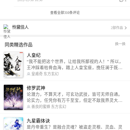
2012-12-30 18:58
2
查看全部
310
条评论
怜黛佳人
2部作品
换一换
同类精选作品
人皇纪
“我不能把这个世界，让给我所鄙视的人！” 所以，
王冲踩着枯骨血海，踏上人皇宝座，挽狂澜于既
倒，扶大厦之将倾，成就了一段无上的传说！ 微信
皇甫奇
东方玄幻
公众号：皇甫奇 （微信号：huangfuqi1985） 新浪
微博：皇甫奇（地址：http://weibo.com/u/25284575
修罗武神
87） QQ交流群：320238210【普通群】 574501330
论潜力，不算天才，可玄功武技，皆可无师自通。
【VIP订阅群】 欢迎大家关注。
论实力，任凭你有万千至宝，但定不敌我界灵大
军。 我是谁？天下众生视我为修罗，却不知，我以
善良的蜜蜂
东方玄幻
修罗成武神。 （想看修罗武神番外，请关注蜜蜂微
信公众号：善良的蜜蜂后援会）
九星霸体诀
是丹帝重生？是融合灵魂？被盗走灵根、灵血、灵