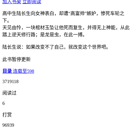
加入书架
立即阅读
高中生陆长生向女神表白，却遭“高富帅”嫉妒，惨死车轮之
下。
天见由怜，一块棺材玉坠让他死而复生，并得无上神能，从此
踏上逆天修行路；是龙是虫，在此一搏。
陆长生说：如果改变不了自己，就改变这个世界吧。
此书暂停更新
目录
连载至598
3719118
阅读过
6
打赏
96939