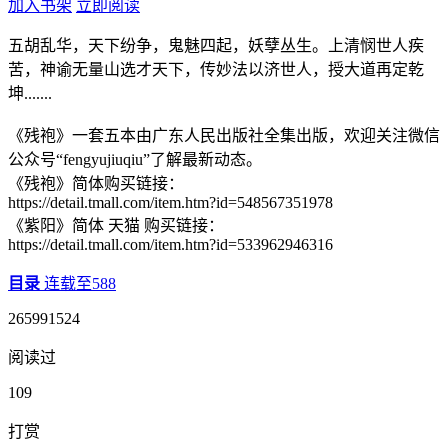
加入书架
立即阅读
五胡乱华，天下纷争，鬼魅四起，妖孽丛生。上清悯世人疾
苦，神谕无量山选才天下，传妙法以济世人，授大道再定乾
坤.......
《残袍》一套五本由广东人民出版社全集出版，欢迎关注微信
公众号“fengyujiuqiu”了解最新动态。
《残袍》简体购买链接：
https://detail.tmall.com/item.htm?id=548567351978
《紫阳》简体 天猫 购买链接：
https://detail.tmall.com/item.htm?id=533962946316
目录
连载至588
265991524
阅读过
109
打赏