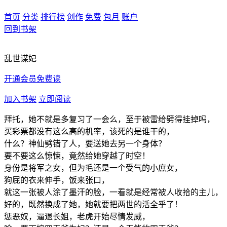
首页
分类
排行榜
创作
免费
包月
账户
回到书架
乱世谋妃
开通会员免费读
加入书架
立即阅读
拜托，她不就是多复习了一会么，至于被雷给劈得挂掉吗，
买彩票都没有这么高的机率，该死的是谁干的，
什么？神仙劈错了人，要送她去另一个身体？
要不要这么惊悚，竟然给她穿越了时空！
身份是将军之女，但为毛还是一个受气的小庶女，
狗屁的衣来伸手，饭来张口，
就这一张被人涂了墨汗的脸，一看就是经常被人收拾的主儿，
好的，既然换成了她，她就要把两世的活全乎了！
惩恶奴，逼退长姐，老虎开始尽情发威，