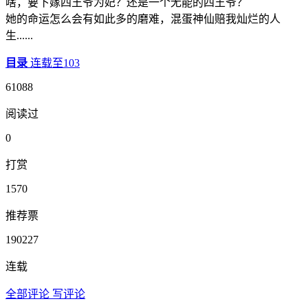
啥，要下嫁四王爷为妃？还是一个无能的四王爷？
她的命运怎么会有如此多的磨难，混蛋神仙赔我灿烂的人
生......
目录
连载至103
61088
阅读过
0
打赏
1570
推荐票
190227
连载
全部评论
写评论