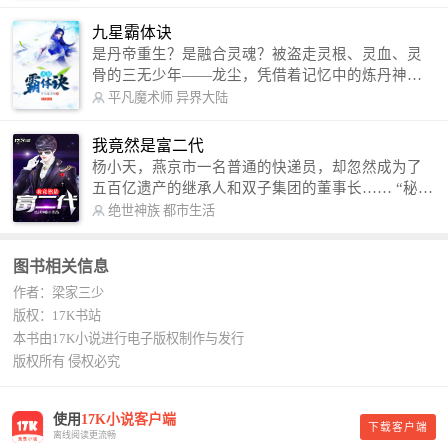
修罗成武神。 （想看修罗武神番外，请关注蜜蜂微
信公众号：善良的蜜蜂后援会）
九星霸体诀
是丹帝重生？是融合灵魂？被盗走灵根、灵血、灵
骨的三无少年——龙尘，凭借着记忆中的炼丹神
术，修行神秘功法九星霸体诀，拨开重重迷雾，解
平凡魔术师
异界大陆
开惊天之局。 手掌天地乾坤，脚踏日月星辰，
勾搭各色美女，镇压恶鬼邪神。 江湖传闻：龙
我竟然是富二代
尘一到，地吼天啸。龙尘一出，鬼泣神哭。 本
杨小天，燕京市一名普通的快递员，却忽然成为了
故事纯属虚构，如有雷同，那就是真事儿，想要对
五百亿遗产的继承人和双子集团的董事长…… “秘
号入座，抓紧时间进群：487963015 微信公众号：
书，给我定制一套百亿富翁的吃喝住行标准！” “好
绝世神族
都市生活
平凡魔术师,或者搜索：pingfanmoshushi1982,公众
的，杨总。” “你晚上在我的床上安排五个嫩模是怎
号上有问必答，福利多多！
么回事？” “回杨总，这就是百亿富翁的标准。” “车
图书相关信息
呢？” “回杨总，开车太堵，已经给你安排了直升
作者：梁家三少
机。” 从此，开启杨小天的百亿富翁之旅，只有他不
敢想的，没有秘书办不到的。
版权：17K书站
本书由17K小说进行电子版权制作与发行
版权所有 侵权必究
使用
17K小说客户端
下载客户端
离线阅读更流畅