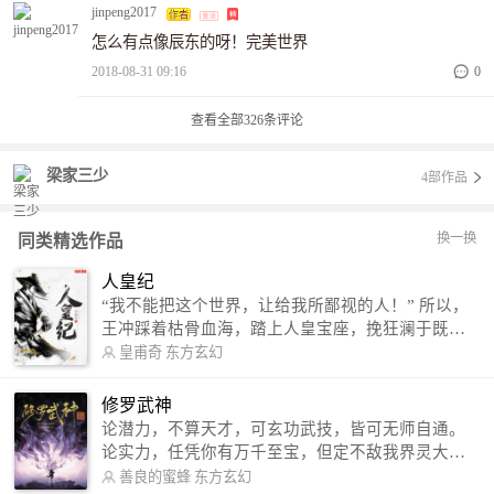
感受，希望作者在以后的创作中能更加突出亮点重点，写出
jinpeng2017
更加精彩的内容。
怎么有点像辰东的呀！完美世界
2018-08-31 09:16
0
查看全部
326
条评论
梁家三少
4部作品
换一换
同类精选作品
人皇纪
“我不能把这个世界，让给我所鄙视的人！” 所以，
王冲踩着枯骨血海，踏上人皇宝座，挽狂澜于既
倒，扶大厦之将倾，成就了一段无上的传说！ 微信
皇甫奇
东方玄幻
公众号：皇甫奇 （微信号：huangfuqi1985） 新浪
微博：皇甫奇（地址：http://weibo.com/u/25284575
修罗武神
87） QQ交流群：320238210【普通群】 574501330
论潜力，不算天才，可玄功武技，皆可无师自通。
【VIP订阅群】 欢迎大家关注。
论实力，任凭你有万千至宝，但定不敌我界灵大
军。 我是谁？天下众生视我为修罗，却不知，我以
善良的蜜蜂
东方玄幻