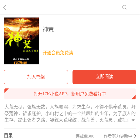
回到书架
神荒
开通会员免费读
立即阅读
加入书架
打开17K小说APP，新用户免费看好书
大荒无尽，强族无数，人族羸弱，为求生存，不得不供奉荒灵，拜
祭荒神，祈求庇护。小山村之中的一个熊赳赳的少年，为了族人的
生存，踏上强者之路，凝练大荒秘纹，战荒兽，灭荒灵，敢把荒神
拉下神台。熊少年语录：是敌人，就要踩在脚下；是兄弟，就两肋
插刀；是美人，那就统统收了。
目录
连载至306
作者努力更新中