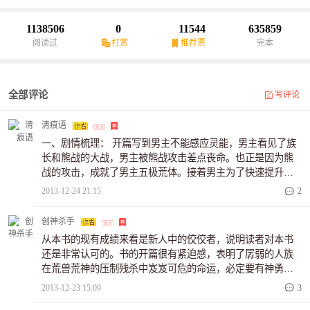
1138506
0
11544
635859
阅读过
打赏
推荐票
完本
全部评论
写评论
清痕语
一、剧情梳理： 开篇写到男主不能感应灵能，男主看见了族
长和熊战的大战，男主被熊战攻击差点丧命。也正是因为熊
战的攻击，成就了男主五极荒体。接着男主为了快速提升修
为，保护村子，于是开始搜集兽血以增强实力，而在搜寻的
2013-12-24 21:15
2
过程中，男主遇到了熊村的人在与青龙豹大战，乘此机会男
主开始了对熊村之人的猎杀。接着男主盗了凰蛋，并将荒兽
创神杀手
引致熊村，同时还对各荒兽的兽巢进行了洗劫。 二、内容分
从本书的现有成绩来看是新人中的佼佼者，说明读者对本书
析以及建议： 1、 主线清晰 文章中第一章就写明主线，就是
还是非常认可的。书的开篇很有紧迫感，表明了孱弱的人族
男主要成为强者，这条主线还算可以，因为可以不断的强
在荒兽荒神的压制残杀中岌岌可危的命运，必定要有神勇崛
调，也可以在一个个阶段中做比较。作者没有直接点出男主
起，而主角在第一章的出现正是因为这个使命所然，伴随着
2013-12-23 15:09
3
到底想达到什么样的强大程度，是男主已
主角的成长和一场场战事的展开，带给读者的是身临其境的