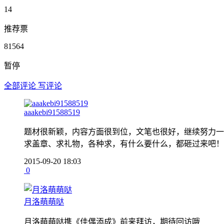
14
推荐票
81564
暂停
全部评论
写评论
aaakebi91588519
题材很新颖，内容方面很到位，文笔也很好，继续努力一定有所成就，
求盖章、求礼物，各种求，有什么要什么，都砸过来吧！
2015-09-20 18:03
0
月洛萌萌哒
月洛萌萌哒携《佳偶添成》前来拜访，期待回访哦