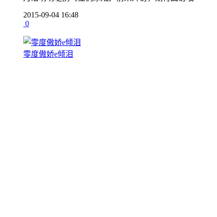
2015-09-04 16:48
0
零度傲娇e倾泪
文文不错，兔子（同志）共努力！《落天凰&deg;花羽
2015-07-28 21:34
0
查看全部
26
条评论
颜妖黎
4部作品
同类精选作品
换一换