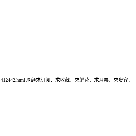
1412442.html 厚颜求订阅、求收藏、求鲜花、求月票、求贵宾、