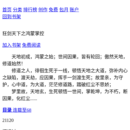
首页
分类
排行榜
创作
免费
包月
账户
回到书架
狂剑天下之鸿蒙掌控
加入书架
免费阅读
天地初成，鸿蒙之始；世间因果，皆有轮回；傲然天地，
修道始然！
修道之人，徘徊生死于一线，顿悟天地之大道，弥补内心
之缺陷，渡天劫，应因果，挥手一剑渡生死；故里亲，为守
护，心中道，为大道，茫茫修道路，踏破红尘不思娇；
梦里故，天地玄，生死顿悟一世间，掌乾坤，为不朽，断
因果，化红尘......
目录
连载至68
21120