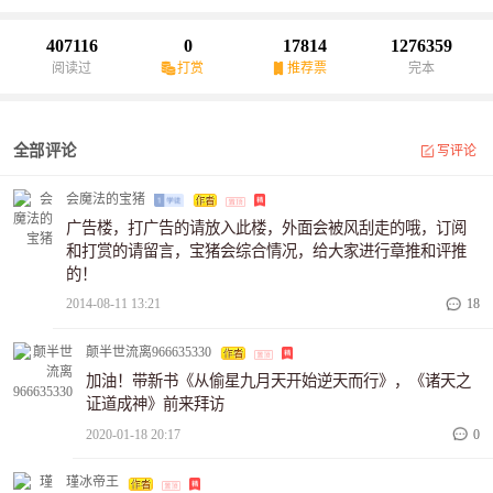
407116
0
17814
1276359
阅读过
打赏
推荐票
完本
全部评论
写评论
会魔法的宝猪
广告楼，打广告的请放入此楼，外面会被风刮走的哦，订阅
和打赏的请留言，宝猪会综合情况，给大家进行章推和评推
的！
2014-08-11 13:21
18
颠半世流离966635330
加油！带新书《从偷星九月天开始逆天而行》，《诸天之
证道成神》前来拜访
2020-01-18 20:17
0
瑾冰帝王