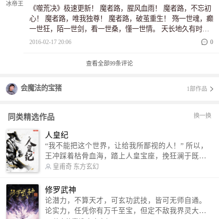
《噬荒决》极速更新！ 魔者路，腥风血雨！ 魔者路，不忘初
心！ 魔者路，唯我独尊！ 魔者路，破茧重生！ 殇一世魂，癫
一世狂，陌一世剑，看一世桑，懂一世情。 天长地久有时
尽，魔心不改终噬荒！ 山村老屋，小孩拿着手中的葫芦糖，
2016-02-17 20:06
0
舔了一口，颇为享受的看着自己身前一个白发苍苍的老者。
“爷爷，你知道这界的所有事情，你可知人死了之后会怎样？”
查看全部
99
条评论
老头子目光看向远处的山，喝了一口手中的酒，陶醉片刻，
轻声说道。 “那是轮回！” （新书给大家拜年了） （喜欢收
会魔法的宝猪
1部作品
藏，不喜欢，随便吐槽！）（借贵地打广告，打扰之处，请
多多包涵，在下也不想如此，抱歉
换一换
同类精选作品
人皇纪
“我不能把这个世界，让给我所鄙视的人！” 所以，
王冲踩着枯骨血海，踏上人皇宝座，挽狂澜于既
倒，扶大厦之将倾，成就了一段无上的传说！ 微信
皇甫奇
东方玄幻
公众号：皇甫奇 （微信号：huangfuqi1985） 新浪
微博：皇甫奇（地址：http://weibo.com/u/25284575
修罗武神
87） QQ交流群：320238210【普通群】 574501330
论潜力，不算天才，可玄功武技，皆可无师自通。
【VIP订阅群】 欢迎大家关注。
论实力，任凭你有万千至宝，但定不敌我界灵大