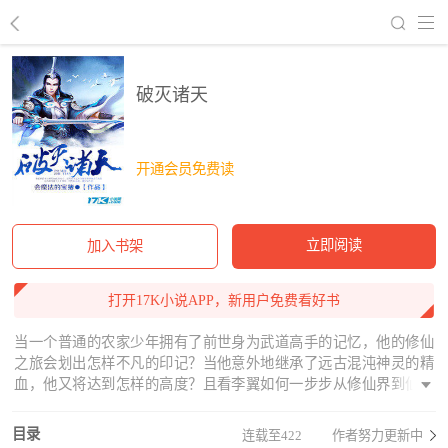
回到书架
破灭诸天
开通会员免费读
立即阅读
加入书架
打开17K小说APP，新用户免费看好书
当一个普通的农家少年拥有了前世身为武道高手的记忆，他的修仙
之旅会划出怎样不凡的印记？当他意外地继承了远古混沌神灵的精
血，他又将达到怎样的高度？且看李翼如何一步步从修仙界到仙界
再到征战诸天万界，成就万古未有的无上帝业，纵然诸天破灭，我
自永恒不灭！
目录
连载至422
作者努力更新中