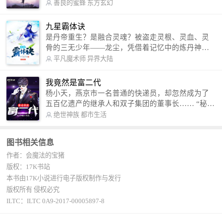
军。 我是谁？天下众生视我为修罗，却不知，我以
善良的蜜蜂
东方玄幻
修罗成武神。 （想看修罗武神番外，请关注蜜蜂微
信公众号：善良的蜜蜂后援会）
九星霸体诀
是丹帝重生？是融合灵魂？被盗走灵根、灵血、灵
骨的三无少年——龙尘，凭借着记忆中的炼丹神
术，修行神秘功法九星霸体诀，拨开重重迷雾，解
平凡魔术师
异界大陆
开惊天之局。 手掌天地乾坤，脚踏日月星辰，
勾搭各色美女，镇压恶鬼邪神。 江湖传闻：龙
我竟然是富二代
尘一到，地吼天啸。龙尘一出，鬼泣神哭。 本
杨小天，燕京市一名普通的快递员，却忽然成为了
故事纯属虚构，如有雷同，那就是真事儿，想要对
五百亿遗产的继承人和双子集团的董事长…… “秘
号入座，抓紧时间进群：487963015 微信公众号：
书，给我定制一套百亿富翁的吃喝住行标准！” “好
绝世神族
都市生活
平凡魔术师,或者搜索：pingfanmoshushi1982,公众
的，杨总。” “你晚上在我的床上安排五个嫩模是怎
号上有问必答，福利多多！
么回事？” “回杨总，这就是百亿富翁的标准。” “车
图书相关信息
呢？” “回杨总，开车太堵，已经给你安排了直升
作者：会魔法的宝猪
机。” 从此，开启杨小天的百亿富翁之旅，只有他不
敢想的，没有秘书办不到的。
版权：17K书站
本书由17K小说进行电子版权制作与发行
版权所有 侵权必究
ILTC：ILTC 0A9-2017-00005897-8