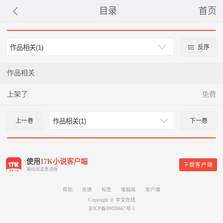
目录
首页
反序
作品相关
上架了
免费
上一巻
下一巻
使用
17K小说客户端
下载客户端
离线阅读更流畅
帮助
反馈
标签
电脑版
客户端
Copyright © 中文在线
京ICP备09030667号-5