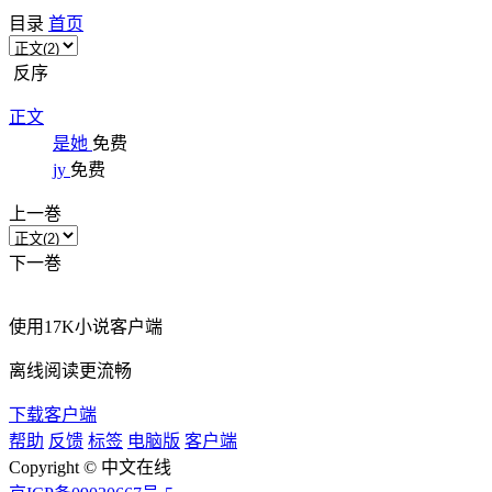
目录
首页
反序
正文
是她
免费
jy
免费
上一巻
下一巻
使用
17K小说客户端
离线阅读更流畅
下载客户端
帮助
反馈
标签
电脑版
客户端
Copyright © 中文在线